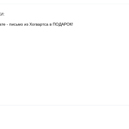
КИ
:
те - письмо из Хогвартса в ПОДАРОК!