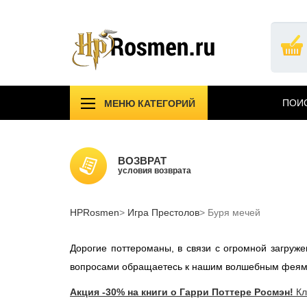
Перейти
к
основному
содержанию
ПОИС
МЕНЮ КАТЕГОРИЙ
!!!УЦЕНКА!!!
Компл
Подарочные издания
Учебн
ВОЗВРАТ
Атрибутика Гарри Поттер
условия возврата
Одежд
АКЦИИ САЙТА
НОВИ
HPRosmen
Вселенная MARVEL
Игра Престолов
Буря мечей
Звезд
СПб
Дорогие поттероманы, в связи с огромной загру
вопросами обращаетесь к нашим волшебным феям
Акция -30% на книги о Гарри Поттере Росмэн!
Кл