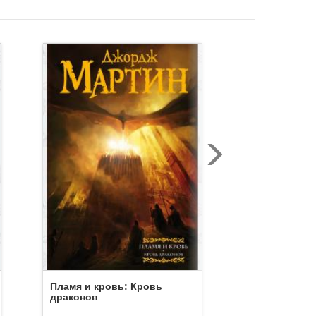
Рыцарь Сем
Пламя и кровь: Кровь
драконов