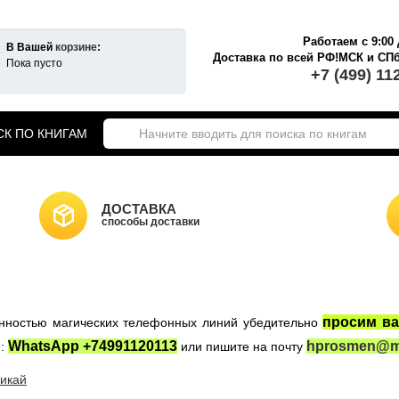
Работаем с 9:00 
В Вашей
корзине
:
Доставка по всей РФ!МСК и СП
Пока пусто
+7 (499) 11
К ПО КНИГАМ
екты книг о Гарри Поттере
ики Хогвартса
Гарри Поттер на английском
ДОСТАВКА
а Гарри Поттер
способы доставки
Новогодние игрушки
НКИ САЙТА
Властелин Колец
ные войны
Игра Престолов
просим ва
женностью магических телефонных линий убедительно
WhatsApp +74991120113
hprosmen@ma
:
или пишите на почту
икай