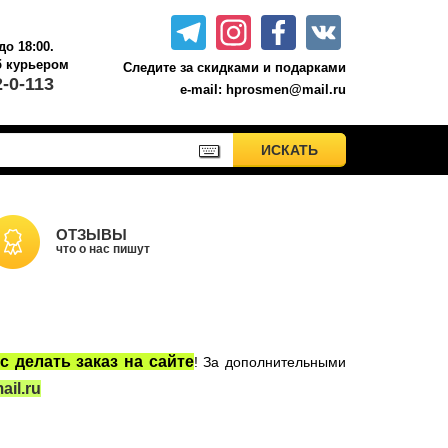
до 18:00.
б курьером.
Следите за скидками и подарками
2-0-113
e-mail: hprosmen@mail.ru
ПРИМЕНИТЬ
ИСКАТЬ
ИСКАТЬ
Акционные товары к комплекту 7 книг Росмэн
Книги о Гарри Поттере РОСМЭН
Настольные игры
ОТЗЫВЫ
что о нас пишут
Сладости Jelly Belly
Вселенная DC
Москва
с делать заказ на сайте
! За дополнительными
il.ru