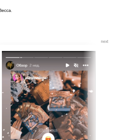
Весса.
next