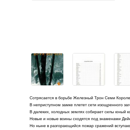
Сотрясается в борьбе Железный Трон Семи Королев
В неприступном замке плетет сети изощренного заг
В далеких, холодных землях собирает силы юный ко
Новые и новые воины сходятся под знаменами Дейе
Но ныне в разгорающийся пожар сражений вступают