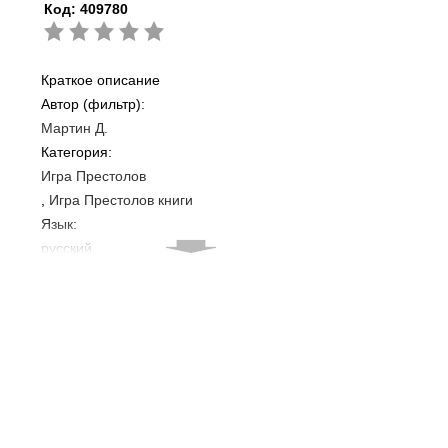
Код:
409780
Краткое описание
Автор (фильтр):
Мартин Д.
Категория:
Игра Престолов
Игра Престолов книги
Язык:
русский
ISBN:
9785171234591
Издательство: АСТ
Переплет: Твердый
Кол-во страниц: 1168
Год издания: 2020