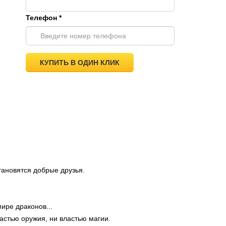
Телефон
*
КУПИТЬ В ОДИН КЛИК
тановятся добрые друзья.
ире драконов...
астью оружия, ни властью магии.