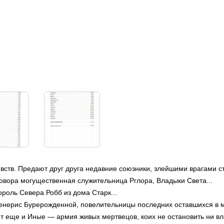
Возрастное ограничение: 16+
Вес: 1330 г
Формат: 162x235 мм
ств. Предают друг друга недавние союзники, злейшими врагами с
овора могущественная служительница Рглора, Владыки Света...
роль Севера Робб из дома Старк...
нерис Бурерожденной, повелительницы последних оставшихся в м
 еще и Иные — армия живых мертвецов, коих не остановить ни вл