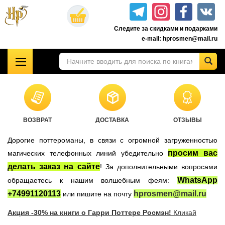
Перейти
к
Следите за скидками и подарками
основному
e-mail: hprosmen@mail.ru
содержанию
!!!УЦЕНКА!!!
Комплекты книг о Гарри Поттере
Акционные товары к комплекту 7 книг Росмэн
ВОЗВРАТ
ДОСТАВКА
ОТЗЫВЫ
Книги о Гарри Поттере РОСМЭН
Дорогие поттероманы, в связи с огромной загруженностью
Подарочные издания
просим вас
магических телефонных линий убедительно
Учебники Хогвартса
делать заказ на сайте
! За дополнительными вопросами
Гарри Поттер на английском
WhatsApp
обращаетесь к нашим волшебным феям:
Настольные игры
+74991120113
hprosmen@mail.ru
или пишите на почту
Атрибутика Гарри Поттер
Акция -30% на книги о Гарри Поттере Росмэн!
Кликай
Одежда Гарри Поттер