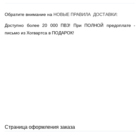
Новогодние игрушки
Сладости Jelly Belly
Обратите внимание на
НОВЫЕ ПРАВИЛА ДОСТАВКИ
:
АКЦИИ САЙТА
Доступно более 20 000 ПВЗ! При ПОЛНОЙ предоплате -
НОВИНКИ САЙТА
письмо из Хогвартса в ПОДАРОК!
Властелин Колец
Вселенная DC
Вселенная MARVEL
Звездные войны
Игра Престолов
Москва
СПб
Страница оформления заказа