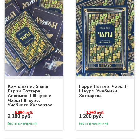
Комплект из 2 книг
Гарри Поттер. Чары I-
Гарри Поттера.
III курс. Учебники
Алхимия II-III курс и
Хогвартса
Чары I-III курс.
Учебники Хогвартса
5 990
руб.
2 350
руб.
2 190
руб.
1 200
руб.
(есть в наличии)
(есть в наличии)