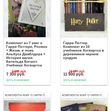
Комплект из 7 книг о
Гарри Поттер.
Гарри Поттере, Росмэн
Комплект из 10
+ Жизнь и ложь
учебников Хогвартса в
Альбуса Дамблдора +
деревянном черном
История магии.
сундуке
Батильда Бэгшот.
Учебники Хогвартса
9 900
руб.
18 990
руб.
7 300
руб.
11 900
руб.
(есть в наличии)
(есть в наличии)
КОМПЛЕКТЫ КНИГ О ГАРРИ ПОТТЕРЕ
КОМПЛЕКТЫ КНИГ О ГАРРИ ПОТТЕРЕ