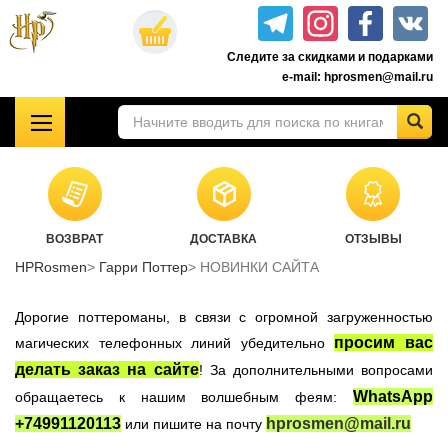
Перейти
к
Следите за скидками и подарками
основному
e-mail: hprosmen@mail.ru
содержанию
!!!УЦЕНКА!!!
Комплекты книг о Гарри Поттере
Акционные товары к комплекту 7 книг Росмэн
ВОЗВРАТ
ДОСТАВКА
ОТЗЫВЫ
Книги о Гарри Поттере РОСМЭН
HPRosmen
Гарри Поттер
НОВИНКИ САЙТА
Подарочные издания
Учебники Хогвартса
Дорогие поттероманы, в связи с огромной загруженностью
Гарри Поттер на английском
просим вас
магических телефонных линий убедительно
делать заказ на сайте
! За дополнительными вопросами
Настольные игры
WhatsApp
обращаетесь к нашим волшебным феям:
Атрибутика Гарри Поттер
+74991120113
hprosmen@mail.ru
или пишите на почту
Одежда Гарри Поттер