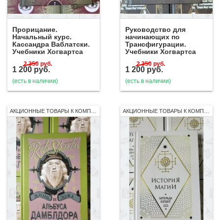
Прорицание.
Руководство для
Начальный курс.
начинающих по
Кассандра Ваблатски.
Трансфигурации.
Учебники Хогвартса
Учебники Хогвартса
2 350
руб.
2 350
руб.
1 200
руб.
1 200
руб.
(есть в наличии)
(есть в наличии)
АКЦИОННЫЕ ТОВАРЫ К КОМПЛЕКТУ 7 КНИГ РОСМЭН
АКЦИОННЫЕ ТОВАРЫ К КОМПЛЕКТУ 7 КНИГ РОСМЭН