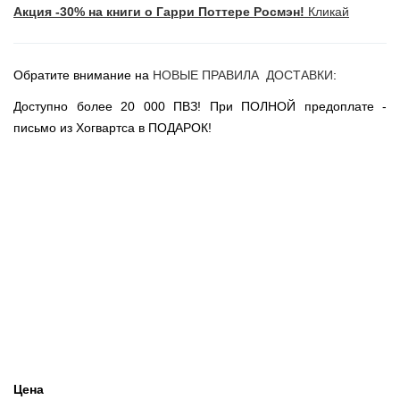
Акция -30% на книги о Гарри Поттере Росмэн!
Кликай
Новогодние игрушки
Сладости Jelly Belly
АКЦИИ САЙТА
Обратите внимание на
НОВЫЕ ПРАВИЛА ДОСТАВКИ
:
НОВИНКИ САЙТА
Доступно более 20 000 ПВЗ! При ПОЛНОЙ предоплате -
Властелин Колец
письмо из Хогвартса в ПОДАРОК!
Вселенная DC
Вселенная MARVEL
Звездные войны
Игра Престолов
Москва
СПб
Цена