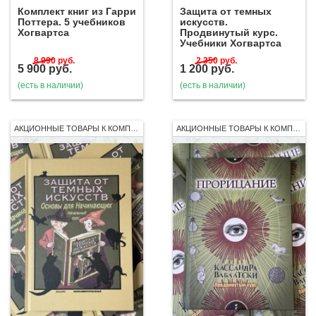
Комплект книг из Гарри
Защита от темных
Поттера. 5 учебников
искусств.
Хогвартса
Продвинутый курс.
Учебники Хогвартса
8 990
руб.
2 350
руб.
5 900
руб.
1 200
руб.
(есть в наличии)
(есть в наличии)
АКЦИОННЫЕ ТОВАРЫ К КОМПЛЕКТУ 7 КНИГ РОСМЭН
АКЦИОННЫЕ ТОВАРЫ К КОМПЛЕКТУ 7 КНИГ РОСМЭН