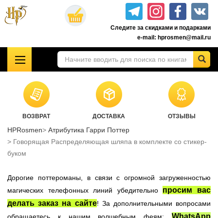
Перейти
к
Следите за скидками и подарками
основному
e-mail: hprosmen@mail.ru
содержанию
!!!УЦЕНКА!!!
Комплекты книг о Гарри Поттере
Акционные товары к комплекту 7 книг Росмэн
ВОЗВРАТ
ДОСТАВКА
ОТЗЫВЫ
Книги о Гарри Поттере РОСМЭН
HPRosmen
Атрибутика Гарри Поттер
Подарочные издания
Говорящая Распределяющая шляпа в комплекте со стикер-
Учебники Хогвартса
буком
Гарри Поттер на английском
Дорогие поттероманы, в связи с огромной загруженностью
Настольные игры
просим вас
магических телефонных линий убедительно
Атрибутика Гарри Поттер
делать заказ на сайте
! За дополнительными вопросами
Одежда Гарри Поттер
WhatsApp
обращаетесь к нашим волшебным феям: