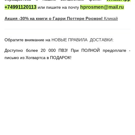
Новогодние игрушки
+74991120113
hprosmen@mail.ru
или пишите на почту
Сладости Jelly Belly
Акция -30% на книги о Гарри Поттере Росмэн!
Кликай
АКЦИИ САЙТА
НОВИНКИ САЙТА
Обратите внимание на
НОВЫЕ ПРАВИЛА ДОСТАВКИ
:
Властелин Колец
Вселенная DC
Доступно более 20 000 ПВЗ! При ПОЛНОЙ предоплате -
письмо из Хогвартса в ПОДАРОК!
Вселенная MARVEL
Звездные войны
Игра Престолов
Москва
СПб