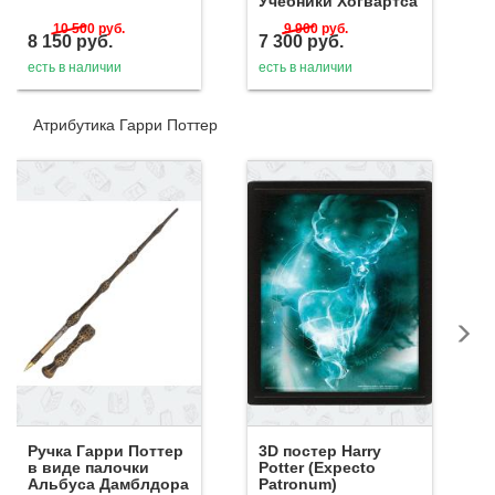
Учебники Хогвартса
10 500
руб.
9 900
руб.
8 150
руб.
7 300
руб.
есть в наличии
есть в наличии
Атрибутика Гарри Поттер
Ручка Гарри Поттер
3D постер Harry
в виде палочки
Potter (Expecto
Альбуса Дамблдора
Patronum)