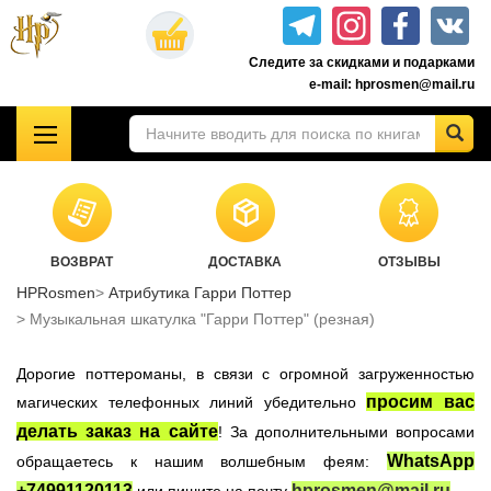
Перейти
к
Следите за скидками и подарками
основному
e-mail: hprosmen@mail.ru
содержанию
!!!УЦЕНКА!!!
Комплекты книг о Гарри Поттере
Акционные товары к комплекту 7 книг Росмэн
ВОЗВРАТ
ДОСТАВКА
ОТЗЫВЫ
Книги о Гарри Поттере РОСМЭН
HPRosmen
Атрибутика Гарри Поттер
Подарочные издания
Музыкальная шкатулка "Гарри Поттер" (резная)
Учебники Хогвартса
Дорогие поттероманы, в связи с огромной загруженностью
Гарри Поттер на английском
просим вас
магических телефонных линий убедительно
Настольные игры
делать заказ на сайте
! За дополнительными вопросами
Атрибутика Гарри Поттер
WhatsApp
обращаетесь к нашим волшебным феям:
Одежда Гарри Поттер
+74991120113
hprosmen@mail.ru