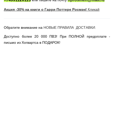
или пишите на почту
Новогодние игрушки
Акция -30% на книги о Гарри Поттере Росмэн!
Кликай
Сладости Jelly Belly
АКЦИИ САЙТА
НОВИНКИ САЙТА
Обратите внимание на
НОВЫЕ ПРАВИЛА ДОСТАВКИ
:
Властелин Колец
Доступно более 20 000 ПВЗ! При ПОЛНОЙ предоплате -
Вселенная DC
письмо из Хогвартса в ПОДАРОК!
Вселенная MARVEL
Звездные войны
Игра Престолов
Москва
СПб