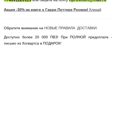
или пишите на почту
Новогодние игрушки
Акция -30% на книги о Гарри Поттере Росмэн!
Кликай
Сладости Jelly Belly
АКЦИИ САЙТА
НОВИНКИ САЙТА
Обратите внимание на
НОВЫЕ ПРАВИЛА ДОСТАВКИ
:
Властелин Колец
Доступно более 20 000 ПВЗ! При ПОЛНОЙ предоплате -
Вселенная DC
письмо из Хогвартса в ПОДАРОК!
Вселенная MARVEL
Звездные войны
Игра Престолов
Москва
СПб