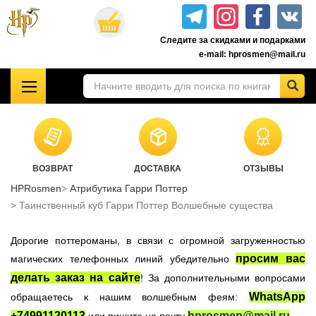
Перейти
к
Следите за скидками и подарками
основному
e-mail: hprosmen@mail.ru
содержанию
!!!УЦЕНКА!!!
Комплекты книг о Гарри Поттере
Акционные товары к комплекту 7 книг Росмэн
ВОЗВРАТ
ДОСТАВКА
ОТЗЫВЫ
Книги о Гарри Поттере РОСМЭН
HPRosmen
Атрибутика Гарри Поттер
Подарочные издания
Таинственный куб Гарри Поттер Волшебные существа
Учебники Хогвартса
Дорогие поттероманы, в связи с огромной загруженностью
Гарри Поттер на английском
просим вас
магических телефонных линий убедительно
Настольные игры
делать заказ на сайте
! За дополнительными вопросами
Атрибутика Гарри Поттер
WhatsApp
обращаетесь к нашим волшебным феям:
Одежда Гарри Поттер
+74991120113
hprosmen@mail.ru