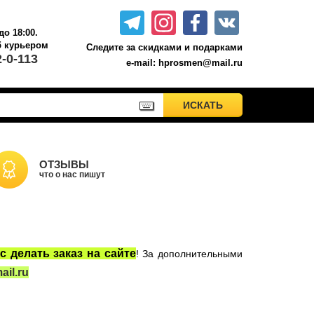
до 18:00.
б курьером.
Следите за скидками и подарками
2-0-113
e-mail: hprosmen@mail.ru
ПРИМЕНИТЬ
ИСКАТЬ
ИСКАТЬ
Акционные товары к комплекту 7 книг Росмэн
Книги о Гарри Поттере РОСМЭН
Настольные игры
ОТЗЫВЫ
что о нас пишут
Сладости Jelly Belly
Вселенная DC
Москва
с делать заказ на сайте
! За дополнительными
il.ru