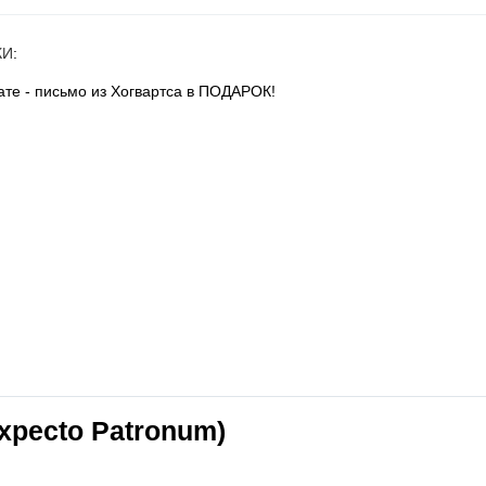
КИ
:
те - письмо из Хогвартса в ПОДАРОК!
Expecto Patronum)