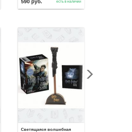
590
руб.
250
руб.
есть в наличии
Фигурка Сов
Поттера в к
стикер-буко
Светящаяся волшебная