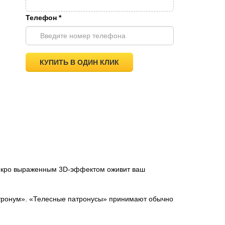
Телефон
*
КУПИТЬ В ОДИН КЛИК
с якро выраженным 3D-эффектом оживит ваш
атронум». «Телесные патронусы» принимают обычно