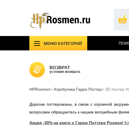
Перейти
к
основному
содержанию
ПОИС
МЕНЮ КАТЕГОРИЙ
!!!УЦЕНКА!!!
Компл
Подарочные издания
Учебн
ВОЗВРАТ
Атрибутика Гарри Поттер
условия возврата
Одежд
АКЦИИ САЙТА
НОВИ
HPRosmen
Вселенная MARVEL
Атрибутика Гарри Поттер
3D постер Ha
Звезд
СПб
Дорогие поттероманы, в связи с огромной загру
вопросами обращаетесь к нашим волшебным феям
Акция -30% на книги о Гарри Поттере Росмэн!
Кл