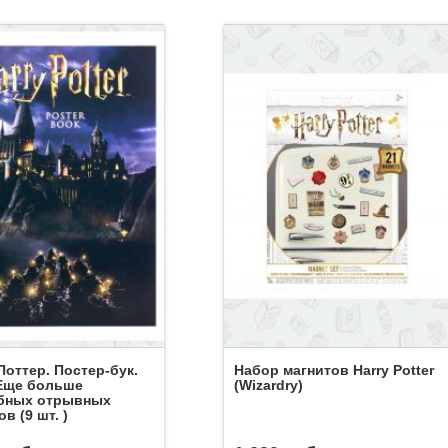
Поттер. Постер-бук.
Набор магнитов Harry Potter
. Еще больше
(Wizardry)
бных отрывных
в (9 шт. )