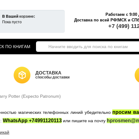
Работаем с 9:00 
В Вашей
корзине
:
Доставка по всей РФ!МСК и СП
Пока пусто
+7 (499) 11
К ПО КНИГАМ
екты книг о Гарри Поттере
ики Хогвартса
Гарри Поттер на английском
ДОСТАВКА
а Гарри Поттер
способы доставки
Новогодние игрушки
НКИ САЙТА
Властелин Колец
rry Potter (Expecto Patronum)
ные войны
Игра Престолов
просим ва
женностью магических телефонных линий убедительно
WhatsApp +74991120113
hprosmen@ma
:
или пишите на почту
икай