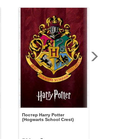
Стикеры Гар
набор (в ас
Постер Harry Potter
(Hogwarts School Crest)