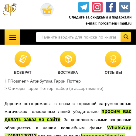
Перейти
к
Следите за скидками и подарками
основному
e-mail: hprosmen@mail.ru
содержанию
!!!УЦЕНКА!!!
Комплекты книг о Гарри Поттере
Акционные товары к комплекту 7 книг Росмэн
ВОЗВРАТ
ДОСТАВКА
ОТЗЫВЫ
Книги о Гарри Поттере РОСМЭН
HPRosmen
Атрибутика Гарри Поттер
Подарочные издания
Стикеры Гарри Поттер, набор (в ассортименте)
Учебники Хогвартса
Дорогие поттероманы, в связи с огромной загруженностью
Гарри Поттер на английском
просим вас
магических телефонных линий убедительно
Настольные игры
делать заказ на сайте
! За дополнительными вопросами
Атрибутика Гарри Поттер
WhatsApp
обращаетесь к нашим волшебным феям:
Одежда Гарри Поттер
+74991120113
hprosmen@mail.ru