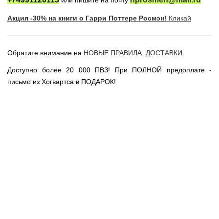
или пишите на почту
Новогодние игрушки
Акция -30% на книги о Гарри Поттере Росмэн!
Кликай
Сладости Jelly Belly
АКЦИИ САЙТА
НОВИНКИ САЙТА
Обратите внимание на
НОВЫЕ ПРАВИЛА ДОСТАВКИ
:
Властелин Колец
Доступно более 20 000 ПВЗ! При ПОЛНОЙ предоплате -
Вселенная DC
письмо из Хогвартса в ПОДАРОК!
Вселенная MARVEL
Звездные войны
Игра Престолов
Москва
СПб