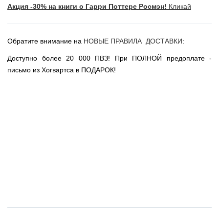
Акция -30% на книги о Гарри Поттере Росмэн!
Кликай
Новогодние игрушки
Сладости Jelly Belly
АКЦИИ САЙТА
Обратите внимание на
НОВЫЕ ПРАВИЛА ДОСТАВКИ
:
НОВИНКИ САЙТА
Доступно более 20 000 ПВЗ! При ПОЛНОЙ предоплате -
Властелин Колец
письмо из Хогвартса в ПОДАРОК!
Вселенная DC
Вселенная MARVEL
Звездные войны
Игра Престолов
Москва
СПб