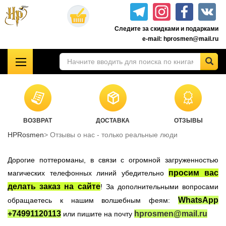
Перейти
к
Следите за скидками и подарками
основному
e-mail: hprosmen@mail.ru
содержанию
!!!УЦЕНКА!!!
Комплекты книг о Гарри Поттере
Акционные товары к комплекту 7 книг Росмэн
ВОЗВРАТ
ДОСТАВКА
ОТЗЫВЫ
Книги о Гарри Поттере РОСМЭН
HPRosmen
Отзывы о нас - только реальные люди
Подарочные издания
Учебники Хогвартса
Дорогие поттероманы, в связи с огромной загруженностью
Гарри Поттер на английском
просим вас
магических телефонных линий убедительно
делать заказ на сайте
! За дополнительными вопросами
Настольные игры
WhatsApp
обращаетесь к нашим волшебным феям:
Атрибутика Гарри Поттер
+74991120113
hprosmen@mail.ru
или пишите на почту
Одежда Гарри Поттер