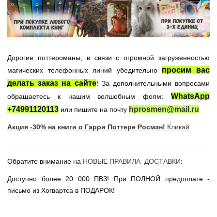
Новогодние игрушки
Сладости Jelly Belly
АКЦИИ САЙТА
НОВИНКИ САЙТА
Дорогие поттероманы, в связи с огромной загруженностью
Властелин Колец
просим вас
магических телефонных линий убедительно
Вселенная DC
делать заказ на сайте
! За дополнительными вопросами
Вселенная MARVEL
WhatsApp
обращаетесь к нашим волшебным феям:
Звездные войны
+74991120113
hprosmen@mail.ru
или пишите на почту
Игра Престолов
Акция -30% на книги о Гарри Поттере Росмэн!
Кликай
Москва
СПб
Обратите внимание на
НОВЫЕ ПРАВИЛА ДОСТАВКИ
:
Доступно более 20 000 ПВЗ! При ПОЛНОЙ предоплате -
письмо из Хогвартса в ПОДАРОК!