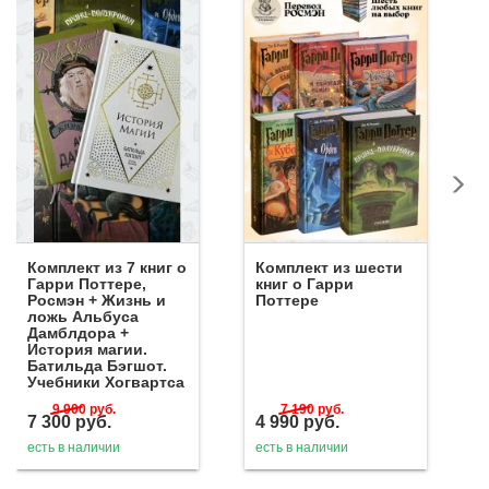
Комплект из 7 книг о
Комплект из шести
Гарри Поттере,
книг о Гарри
Росмэн + Жизнь и
Поттере
ложь Альбуса
Дамблдора +
История магии.
Батильда Бэгшот.
Учебники Хогвартса
9 900
руб.
7 190
руб.
7 300
руб.
4 990
руб.
есть в наличии
есть в наличии