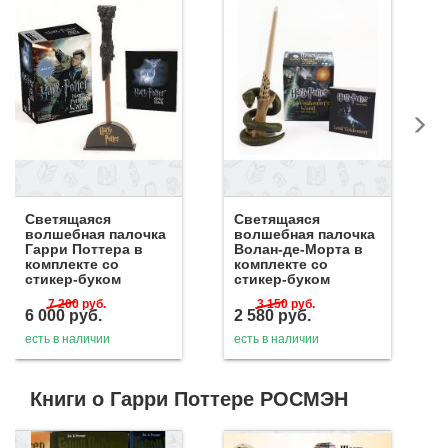
Светящаяся
Светящаяся
волшебная палочка
волшебная палочка
Гарри Поттера в
Волан-де-Морта в
комплекте со
комплекте со
стикер-буком
стикер-буком
7 200
руб.
3 150
руб.
6 000
руб.
2 580
руб.
есть в наличии
есть в наличии
Книги о Гарри Поттере РОСМЭН