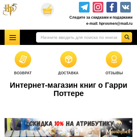
Перейти
к
Следите за скидками и подарками
основному
e-mail: hprosmen@mail.ru
содержанию
!!!УЦЕНКА!!!
Комплекты книг о Гарри Поттере
Акционные товары к комплекту 7 книг Росмэн
ВОЗВРАТ
ДОСТАВКА
ОТЗЫВЫ
Книги о Гарри Поттере РОСМЭН
Интернет-магазин книг о Гарри
Подарочные издания
Поттере
Учебники Хогвартса
Гарри Поттер на английском
Настольные игры
Атрибутика Гарри Поттер
Одежда Гарри Поттер