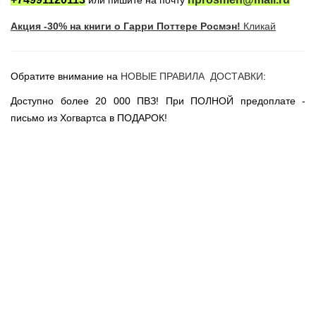
или пишите на почту
Новогодние игрушки
Акция -30% на книги о Гарри Поттере Росмэн!
Кликай
Сладости Jelly Belly
АКЦИИ САЙТА
НОВИНКИ САЙТА
Обратите внимание на
НОВЫЕ ПРАВИЛА ДОСТАВКИ
:
Властелин Колец
Доступно более 20 000 ПВЗ! При ПОЛНОЙ предоплате -
Вселенная DC
письмо из Хогвартса в ПОДАРОК!
Вселенная MARVEL
Звездные войны
Игра Престолов
Москва
СПб