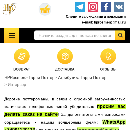
Перейти
к
Следите за скидками и подарками
основному
e-mail: hprosmen@mail.ru
содержанию
!!!УЦЕНКА!!!
Комплекты книг о Гарри Поттере
Акционные товары к комплекту 7 книг Росмэн
ВОЗВРАТ
ДОСТАВКА
ОТЗЫВЫ
Книги о Гарри Поттере РОСМЭН
HPRosmen
Гарри Поттер
Атрибутика Гарри Поттер
Подарочные издания
Интерьер
Учебники Хогвартса
Дорогие поттероманы, в связи с огромной загруженностью
Гарри Поттер на английском
просим вас
магических телефонных линий убедительно
Настольные игры
делать заказ на сайте
! За дополнительными вопросами
Атрибутика Гарри Поттер
WhatsApp
обращаетесь к нашим волшебным феям:
Одежда Гарри Поттер
+74991120113
hprosmen@mail.ru