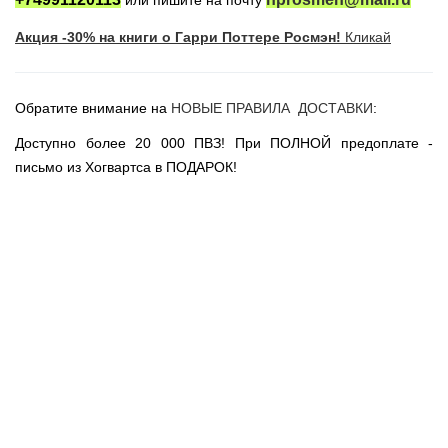
или пишите на почту
Новогодние игрушки
Акция -30% на книги о Гарри Поттере Росмэн!
Кликай
Сладости Jelly Belly
АКЦИИ САЙТА
НОВИНКИ САЙТА
Обратите внимание на
НОВЫЕ ПРАВИЛА ДОСТАВКИ
:
Властелин Колец
Доступно более 20 000 ПВЗ! При ПОЛНОЙ предоплате -
Вселенная DC
письмо из Хогвартса в ПОДАРОК!
Вселенная MARVEL
Звездные войны
Игра Престолов
Москва
СПб