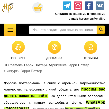
Перейти
к
Следите за скидками и подарками
основному
e-mail: hprosmen@mail.ru
содержанию
!!!УЦЕНКА!!!
Комплекты книг о Гарри Поттере
Акционные товары к комплекту 7 книг Росмэн
ВОЗВРАТ
ДОСТАВКА
ОТЗЫВЫ
Книги о Гарри Поттере РОСМЭН
HPRosmen
Гарри Поттер
Атрибутика Гарри Поттер
Подарочные издания
Фигурки Гарри Поттер
Учебники Хогвартса
Дорогие поттероманы, в связи с огромной загруженностью
Гарри Поттер на английском
просим вас
магических телефонных линий убедительно
Настольные игры
делать заказ на сайте
! За дополнительными вопросами
Атрибутика Гарри Поттер
WhatsApp
обращаетесь к нашим волшебным феям:
Одежда Гарри Поттер
+74991120113
hprosmen@mail.ru