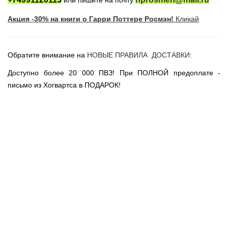
или пишите на почту
Новогодние игрушки
Акция -30% на книги о Гарри Поттере Росмэн!
Кликай
Сладости Jelly Belly
АКЦИИ САЙТА
НОВИНКИ САЙТА
Обратите внимание на
НОВЫЕ ПРАВИЛА ДОСТАВКИ
:
Властелин Колец
Доступно более 20 000 ПВЗ! При ПОЛНОЙ предоплате -
Вселенная DC
письмо из Хогвартса в ПОДАРОК!
Вселенная MARVEL
Звездные войны
Игра Престолов
Москва
СПб