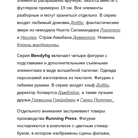
элементы раскрашены вручную. Высота вместе с
футляром примерно 19 см. Все элементы
разборные и могут храниться отдельно. В серию
входит любимый домовик
Добби
, фантастические
звери из чемодана Ньюта Саламандера
Лукотрус
и
Нюхлер
. Страж Азкабана
Дементор
. Новинка
Корень мандрагоры
.
Серия
Bendyfig
включает четыре фигурки с
подставками и дополнительными съемными
элементами в виде волшебной палочки. Одежда
персонажей изготовлена из текстиля. Фигурки с
гибкими руками. В серию входят эльф
Добби
,
директор Хогвартса
Дамблдор
, а также лучшие
друзья
Гермиона Грейнджер
и
Гарри Поттер
.
Отдельного внимания заслуживают товары
производства
Running Press
. Фигурки
поставляются в комплекте с цветным стикер-
буком, в котором изображены сцены фильма,