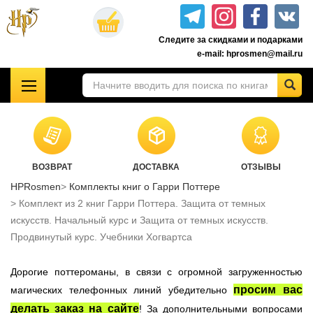
Перейти
к
Следите за скидками и подарками
основному
e-mail: hprosmen@mail.ru
содержанию
!!!УЦЕНКА!!!
Комплекты книг о Гарри Поттере
Акционные товары к комплекту 7 книг Росмэн
ВОЗВРАТ
ДОСТАВКА
ОТЗЫВЫ
Книги о Гарри Поттере РОСМЭН
HPRosmen
Комплекты книг о Гарри Поттере
Подарочные издания
Комплект из 2 книг Гарри Поттера. Защита от темных
Учебники Хогвартса
искусств. Начальный курс и Защита от темных искусств.
Продвинутый курс. Учебники Хогвартса
Гарри Поттер на английском
Настольные игры
Дорогие поттероманы, в связи с огромной загруженностью
Атрибутика Гарри Поттер
просим вас
магических телефонных линий убедительно
Одежда Гарри Поттер
делать заказ на сайте
! За дополнительными вопросами