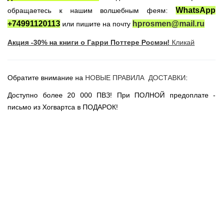
Новогодние игрушки
WhatsApp
обращаетесь к нашим волшебным феям:
Сладости Jelly Belly
+74991120113
hprosmen@mail.ru
или пишите на почту
АКЦИИ САЙТА
Акция -30% на книги о Гарри Поттере Росмэн!
Кликай
НОВИНКИ САЙТА
Властелин Колец
Обратите внимание на
НОВЫЕ ПРАВИЛА ДОСТАВКИ
:
Вселенная DC
Доступно более 20 000 ПВЗ! При ПОЛНОЙ предоплате -
Вселенная MARVEL
письмо из Хогвартса в ПОДАРОК!
Звездные войны
Игра Престолов
Москва
СПб