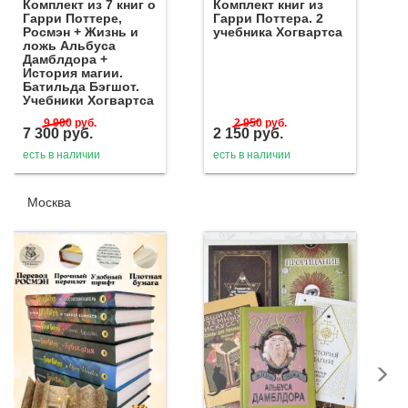
Комплект из 7 книг о
Комплект книг из
Гарри Поттере,
Гарри Поттера. 2
Росмэн + Жизнь и
учебника Хогвартса
ложь Альбуса
Дамблдора +
История магии.
Батильда Бэгшот.
Учебники Хогвартса
9 900
руб.
2 950
руб.
7 300
руб.
2 150
руб.
есть в наличии
есть в наличии
Москва