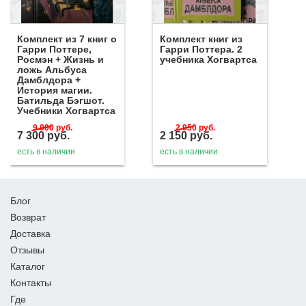
Комплект из 7 книг о
Комплект книг из
Гарри Поттере,
Гарри Поттера. 2
Росмэн + Жизнь и
учебника Хогвартса
ложь Альбуса
Дамблдора +
История магии.
Батильда Бэгшот.
Учебники Хогвартса
9 900
руб.
2 950
руб.
7 300
руб.
2 150
руб.
есть в наличии
есть в наличии
Блог
Возврат
Доставка
Отзывы
Каталог
Контакты
Где