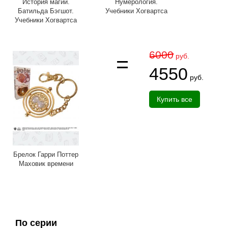
История магии.
Нумерология.
Батильда Бэгшот.
Учебники Хогвартса
Учебники Хогвартса
6000
руб.
4550
руб.
Купить все
Брелок Гарри Поттер
Маховик времени
По серии