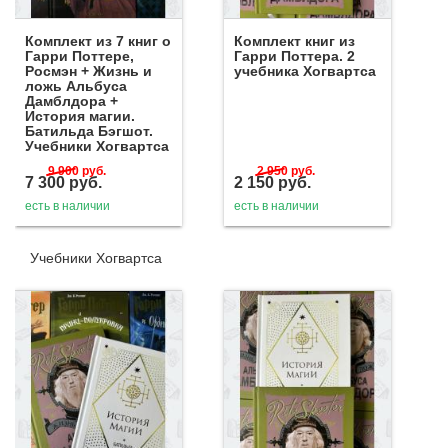
Комплект из 7 книг о
Комплект книг из
Гарри Поттере,
Гарри Поттера. 2
Росмэн + Жизнь и
учебника Хогвартса
ложь Альбуса
Дамблдора +
История магии.
Батильда Бэгшот.
Учебники Хогвартса
9 900
руб.
2 950
руб.
7 300
руб.
2 150
руб.
есть в наличии
есть в наличии
Учебники Хогвартса