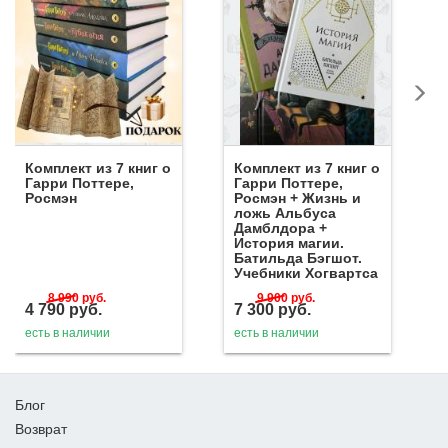
Комплект из 7 книг о
Комплект из 7 книг о
Гарри Поттере,
Гарри Поттере,
Росмэн
Росмэн + Жизнь и
ложь Альбуса
Дамблдора +
История магии.
Батильда Бэгшот.
Учебники Хогвартса
8 990
руб.
9 900
руб.
4 790
руб.
7 300
руб.
есть в наличии
есть в наличии
Блог
Возврат