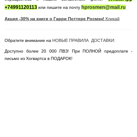
Новогодние игрушки
+74991120113
hprosmen@mail.ru
или пишите на почту
Сладости Jelly Belly
Акция -30% на книги о Гарри Поттере Росмэн!
Кликай
АКЦИИ САЙТА
НОВИНКИ САЙТА
Обратите внимание на
НОВЫЕ ПРАВИЛА ДОСТАВКИ
:
Властелин Колец
Вселенная DC
Доступно более 20 000 ПВЗ! При ПОЛНОЙ предоплате -
письмо из Хогвартса в ПОДАРОК!
Вселенная MARVEL
Звездные войны
Игра Престолов
Москва
СПб