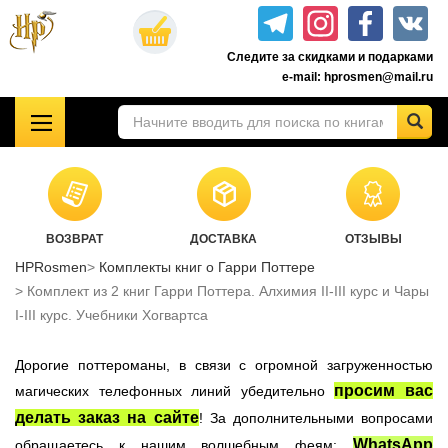
Перейти
к
Следите за скидками и подарками
основному
e-mail: hprosmen@mail.ru
содержанию
!!!УЦЕНКА!!!
Комплекты книг о Гарри Поттере
Акционные товары к комплекту 7 книг Росмэн
ВОЗВРАТ
ДОСТАВКА
ОТЗЫВЫ
Книги о Гарри Поттере РОСМЭН
HPRosmen
Комплекты книг о Гарри Поттере
Подарочные издания
Комплект из 2 книг Гарри Поттера. Алхимия II-III курс и Чары
Учебники Хогвартса
I-III курс. Учебники Хогвартса
Гарри Поттер на английском
Дорогие поттероманы, в связи с огромной загруженностью
Настольные игры
просим вас
магических телефонных линий убедительно
Атрибутика Гарри Поттер
делать заказ на сайте
! За дополнительными вопросами
Одежда Гарри Поттер
WhatsApp
обращаетесь к нашим волшебным феям: