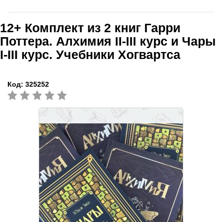
12+
Комплект из 2 книг Гарри
Поттера. Алхимия II-III курс и Чары
I-III курс. Учебники Хогвартса
Код:
325252