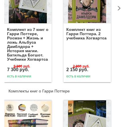
Комплект из 7 книг о
Комплект книг из
Гарри Поттере,
Гарри Поттера. 2
Росмэн + Жизнь и
учебника Хогвартса
ложь Альбуса
Дамблдора +
История магии.
Батильда Бэгшот.
Учебники Хогвартса
9 900
руб.
2 950
руб.
7 300
руб.
2 150
руб.
есть в наличии
есть в наличии
Комплекты книг о Гарри Поттере