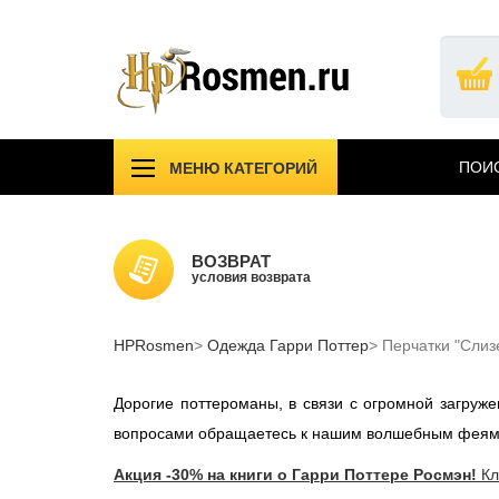
Перейти
к
основному
содержанию
ПОИС
МЕНЮ КАТЕГОРИЙ
!!!УЦЕНКА!!!
Компл
Подарочные издания
Учебн
ВОЗВРАТ
Атрибутика Гарри Поттер
условия возврата
Одежд
АКЦИИ САЙТА
НОВИ
HPRosmen
Вселенная MARVEL
Одежда Гарри Поттер
Перчатки "Слиз
Звезд
СПб
Дорогие поттероманы, в связи с огромной загру
вопросами обращаетесь к нашим волшебным феям
Акция -30% на книги о Гарри Поттере Росмэн!
Кл