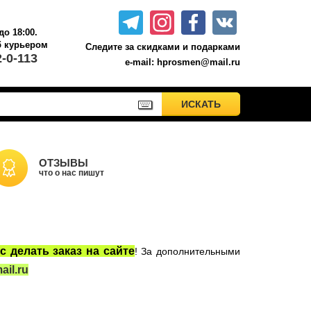
до 18:00.
б курьером.
Следите за скидками и подарками
2-0-113
e-mail: hprosmen@mail.ru
ПРИМЕНИТЬ
ИСКАТЬ
ИСКАТЬ
Акционные товары к комплекту 7 книг Росмэн
Книги о Гарри Поттере РОСМЭН
Настольные игры
ОТЗЫВЫ
что о нас пишут
Сладости Jelly Belly
Вселенная DC
Москва
с делать заказ на сайте
! За дополнительными
il.ru