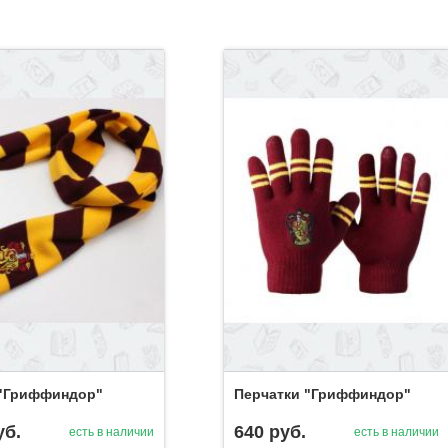
"Гриффиндор"
Перчатки "Гриффиндор"
уб.
640
руб.
есть в наличии
есть в наличии