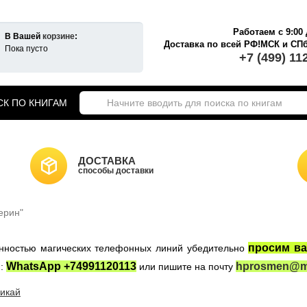
Работаем с 9:00 
В Вашей
корзине
:
Доставка по всей РФ!МСК и СП
Пока пусто
+7 (499) 11
К ПО КНИГАМ
екты книг о Гарри Поттере
ики Хогвартса
Гарри Поттер на английском
ДОСТАВКА
а Гарри Поттер
способы доставки
Новогодние игрушки
НКИ САЙТА
Властелин Колец
ерин"
ные войны
Игра Престолов
просим ва
женностью магических телефонных линий убедительно
WhatsApp +74991120113
hprosmen@ma
:
или пишите на почту
икай