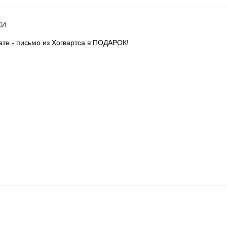
КИ
:
те - письмо из Хогвартса в ПОДАРОК!