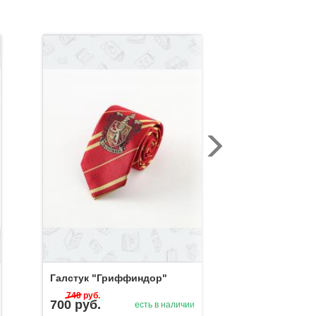
Шапка "Слиз
Галстук "Гриффиндор"
740
руб.
700
руб.
1 030
руб.
есть в наличии