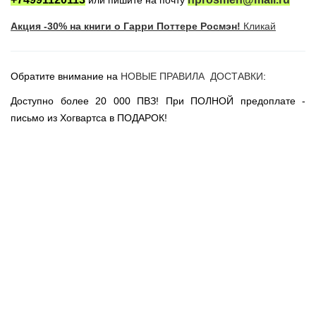
или пишите на почту
Новогодние игрушки
Акция -30% на книги о Гарри Поттере Росмэн!
Кликай
Сладости Jelly Belly
АКЦИИ САЙТА
НОВИНКИ САЙТА
Обратите внимание на
НОВЫЕ ПРАВИЛА ДОСТАВКИ
:
Властелин Колец
Доступно более 20 000 ПВЗ! При ПОЛНОЙ предоплате -
Вселенная DC
письмо из Хогвартса в ПОДАРОК!
Вселенная MARVEL
Звездные войны
Игра Престолов
Москва
СПб