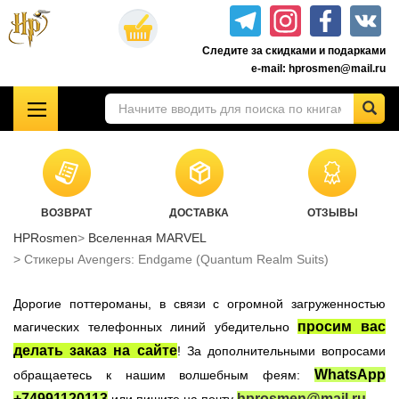
Перейти
к
Следите за скидками и подарками
основному
e-mail: hprosmen@mail.ru
содержанию
!!!УЦЕНКА!!!
Комплекты книг о Гарри Поттере
Акционные товары к комплекту 7 книг Росмэн
ВОЗВРАТ
ДОСТАВКА
ОТЗЫВЫ
Книги о Гарри Поттере РОСМЭН
HPRosmen
Вселенная MARVEL
Подарочные издания
Стикеры Avengers: Endgame (Quantum Realm Suits)
Учебники Хогвартса
Дорогие поттероманы, в связи с огромной загруженностью
Гарри Поттер на английском
просим вас
магических телефонных линий убедительно
Настольные игры
делать заказ на сайте
! За дополнительными вопросами
Атрибутика Гарри Поттер
WhatsApp
обращаетесь к нашим волшебным феям:
Одежда Гарри Поттер
+74991120113
hprosmen@mail.ru