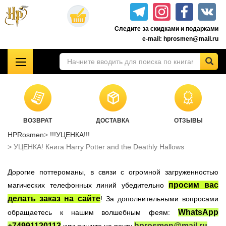
Перейти
к
Следите за скидками и подарками
основному
e-mail: hprosmen@mail.ru
содержанию
!!!УЦЕНКА!!!
Комплекты книг о Гарри Поттере
Акционные товары к комплекту 7 книг Росмэн
ВОЗВРАТ
ДОСТАВКА
ОТЗЫВЫ
Книги о Гарри Поттере РОСМЭН
HPRosmen
!!!УЦЕНКА!!!
Подарочные издания
УЦЕНКА! Книга Harry Potter and the Deathly Hallows
Учебники Хогвартса
Дорогие поттероманы, в связи с огромной загруженностью
Гарри Поттер на английском
просим вас
магических телефонных линий убедительно
Настольные игры
делать заказ на сайте
! За дополнительными вопросами
Атрибутика Гарри Поттер
WhatsApp
обращаетесь к нашим волшебным феям:
Одежда Гарри Поттер
+74991120113
hprosmen@mail.ru