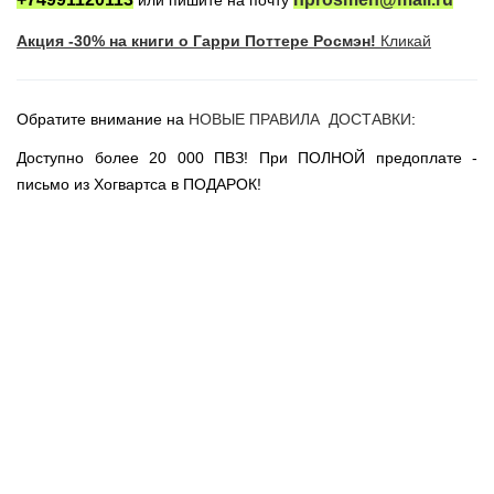
или пишите на почту
Новогодние игрушки
Акция -30% на книги о Гарри Поттере Росмэн!
Кликай
Сладости Jelly Belly
АКЦИИ САЙТА
НОВИНКИ САЙТА
Обратите внимание на
НОВЫЕ ПРАВИЛА ДОСТАВКИ
:
Властелин Колец
Доступно более 20 000 ПВЗ! При ПОЛНОЙ предоплате -
Вселенная DC
письмо из Хогвартса в ПОДАРОК!
Вселенная MARVEL
Звездные войны
Игра Престолов
Москва
СПб