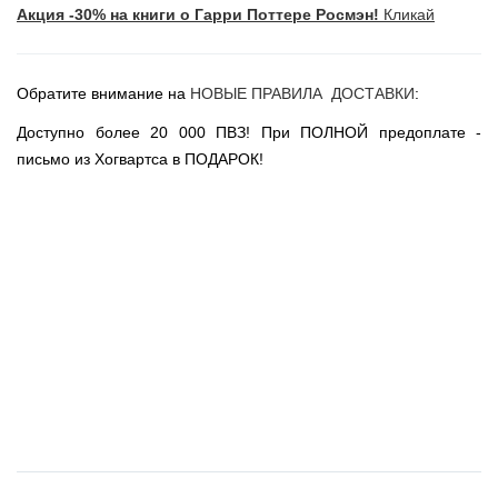
Акция -30% на книги о Гарри Поттере Росмэн!
Кликай
Новогодние игрушки
Сладости Jelly Belly
АКЦИИ САЙТА
Обратите внимание на
НОВЫЕ ПРАВИЛА ДОСТАВКИ
:
НОВИНКИ САЙТА
Доступно более 20 000 ПВЗ! При ПОЛНОЙ предоплате -
Властелин Колец
письмо из Хогвартса в ПОДАРОК!
Вселенная DC
Вселенная MARVEL
Звездные войны
Игра Престолов
Москва
СПб