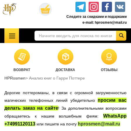
Перейти
к
Следите за скидками и подарками
основному
e-mail: hprosmen@mail.ru
содержанию
!!!УЦЕНКА!!!
Комплекты книг о Гарри Поттере
Акционные товары к комплекту 7 книг Росмэн
ВОЗВРАТ
ДОСТАВКА
ОТЗЫВЫ
Книги о Гарри Поттере РОСМЭН
HPRosmen
Анализ книг о Гарри Поттере
Подарочные издания
Учебники Хогвартса
Дорогие поттероманы, в связи с огромной загруженностью
Гарри Поттер на английском
просим вас
магических телефонных линий убедительно
делать заказ на сайте
! За дополнительными вопросами
Настольные игры
WhatsApp
обращаетесь к нашим волшебным феям:
Атрибутика Гарри Поттер
+74991120113
hprosmen@mail.ru
или пишите на почту
Одежда Гарри Поттер