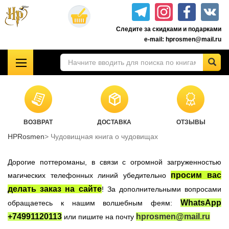
Перейти
к
Следите за скидками и подарками
основному
e-mail: hprosmen@mail.ru
содержанию
!!!УЦЕНКА!!!
Комплекты книг о Гарри Поттере
Акционные товары к комплекту 7 книг Росмэн
ВОЗВРАТ
ДОСТАВКА
ОТЗЫВЫ
Книги о Гарри Поттере РОСМЭН
HPRosmen
Чудовищная книга о чудовищах
Подарочные издания
Учебники Хогвартса
Дорогие поттероманы, в связи с огромной загруженностью
Гарри Поттер на английском
просим вас
магических телефонных линий убедительно
делать заказ на сайте
! За дополнительными вопросами
Настольные игры
WhatsApp
обращаетесь к нашим волшебным феям:
Атрибутика Гарри Поттер
+74991120113
hprosmen@mail.ru
или пишите на почту
Одежда Гарри Поттер