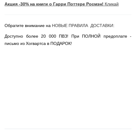
Акция -30% на книги о Гарри Поттере Росмэн!
Кликай
Новогодние игрушки
Сладости Jelly Belly
АКЦИИ САЙТА
Обратите внимание на
НОВЫЕ ПРАВИЛА ДОСТАВКИ
:
НОВИНКИ САЙТА
Доступно более 20 000 ПВЗ! При ПОЛНОЙ предоплате -
Властелин Колец
письмо из Хогвартса в ПОДАРОК!
Вселенная DC
Вселенная MARVEL
Звездные войны
Игра Престолов
Москва
СПб