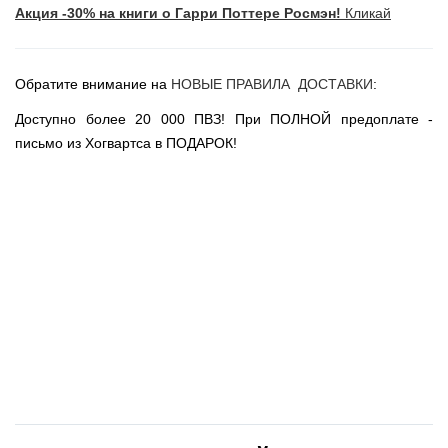
Акция -30% на книги о Гарри Поттере Росмэн!
Кликай
Новогодние игрушки
Сладости Jelly Belly
АКЦИИ САЙТА
Обратите внимание на
НОВЫЕ ПРАВИЛА ДОСТАВКИ
:
НОВИНКИ САЙТА
Доступно более 20 000 ПВЗ! При ПОЛНОЙ предоплате -
Властелин Колец
письмо из Хогвартса в ПОДАРОК!
Вселенная DC
Вселенная MARVEL
Звездные войны
Игра Престолов
Москва
СПб