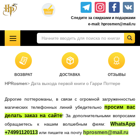
Перейти
к
Следите за скидками и подарками
основному
e-mail: hprosmen@mail.ru
содержанию
!!!УЦЕНКА!!!
Комплекты книг о Гарри Поттере
Акционные товары к комплекту 7 книг Росмэн
ВОЗВРАТ
ДОСТАВКА
ОТЗЫВЫ
Книги о Гарри Поттере РОСМЭН
HPRosmen
Дата выхода первой книги о Гарри Поттере
Подарочные издания
Учебники Хогвартса
Дорогие поттероманы, в связи с огромной загруженностью
Гарри Поттер на английском
просим вас
магических телефонных линий убедительно
делать заказ на сайте
! За дополнительными вопросами
Настольные игры
WhatsApp
обращаетесь к нашим волшебным феям:
Атрибутика Гарри Поттер
+74991120113
hprosmen@mail.ru
или пишите на почту
Одежда Гарри Поттер