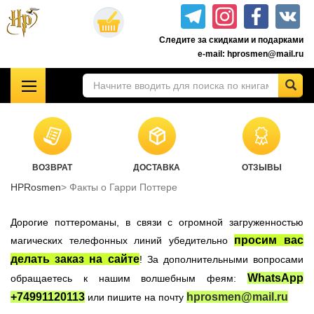
Перейти
к
Следите за скидками и подарками
основному
e-mail: hprosmen@mail.ru
содержанию
!!!УЦЕНКА!!!
Комплекты книг о Гарри Поттере
Акционные товары к комплекту 7 книг Росмэн
ВОЗВРАТ
ДОСТАВКА
ОТЗЫВЫ
Книги о Гарри Поттере РОСМЭН
HPRosmen
Факты о Гарри Поттере
Подарочные издания
Учебники Хогвартса
Дорогие поттероманы, в связи с огромной загруженностью
Гарри Поттер на английском
просим вас
магических телефонных линий убедительно
делать заказ на сайте
! За дополнительными вопросами
Настольные игры
WhatsApp
обращаетесь к нашим волшебным феям:
Атрибутика Гарри Поттер
+74991120113
hprosmen@mail.ru
или пишите на почту
Одежда Гарри Поттер