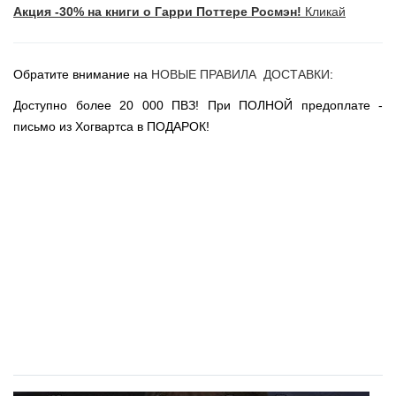
Акция -30% на книги о Гарри Поттере Росмэн!
Кликай
Новогодние игрушки
Сладости Jelly Belly
АКЦИИ САЙТА
Обратите внимание на
НОВЫЕ ПРАВИЛА ДОСТАВКИ
:
НОВИНКИ САЙТА
Доступно более 20 000 ПВЗ! При ПОЛНОЙ предоплате -
Властелин Колец
письмо из Хогвартса в ПОДАРОК!
Вселенная DC
Вселенная MARVEL
Звездные войны
Игра Престолов
Москва
СПб