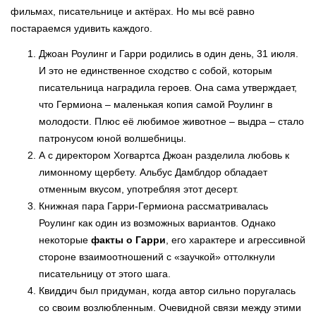
фильмах, писательнице и актёрах. Но мы всё равно
постараемся удивить каждого.
Джоан Роулинг и Гарри родились в один день, 31 июля.
И это не единственное сходство с собой, которым
писательница наградила героев. Она сама утверждает,
что Гермиона – маленькая копия самой Роулинг в
молодости. Плюс её любимое животное – выдра – стало
патронусом юной волшебницы.
А с директором Хогвартса Джоан разделила любовь к
лимонному щербету. Альбус Дамблдор обладает
отменным вкусом, употребляя этот десерт.
Книжная пара Гарри-Гермиона рассматривалась
Роулинг как один из возможных вариантов. Однако
некоторые
факты о Гарри
, его характере и агрессивной
стороне взаимоотношений с «заучкой» оттолкнули
писательницу от этого шага.
Квиддич был придуман, когда автор сильно поругалась
со своим возлюбленным. Очевидной связи между этими