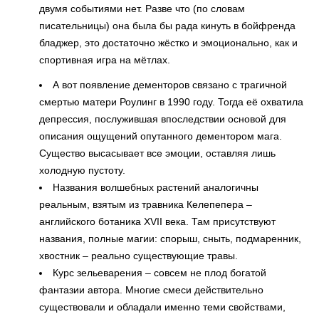
двумя событиями нет. Разве что (по словам
писательницы) она была бы рада кинуть в бойфренда
бладжер, это достаточно жёстко и эмоционально, как и
спортивная игра на мётлах.
А вот появление дементоров связано с трагичной
смертью матери Роулинг в 1990 году. Тогда её охватила
депрессия, послужившая впоследствии основой для
описания ощущений опутанного дементором мага.
Существо высасывает все эмоции, оставляя лишь
холодную пустоту.
Названия волшебных растений аналогичны
реальным, взятым из травника Келепепера –
английского ботаника XVII века. Там присутствуют
названия, полные магии: спорыш, сныть, подмаренник,
хвостник – реально существующие травы.
Курс зельеварения – совсем не плод богатой
фантазии автора. Многие смеси действительно
существовали и обладали именно теми свойствами,