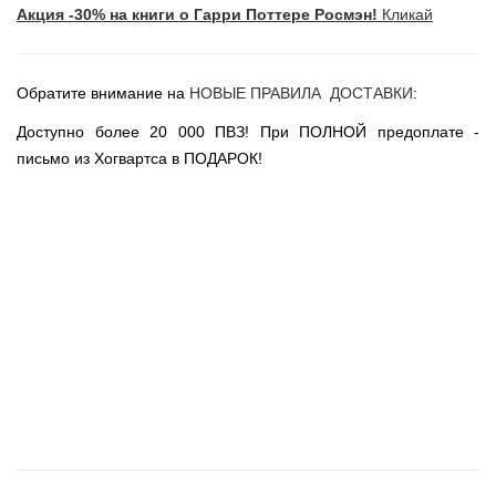
Акция -30% на книги о Гарри Поттере Росмэн!
Кликай
Новогодние игрушки
Сладости Jelly Belly
АКЦИИ САЙТА
Обратите внимание на
НОВЫЕ ПРАВИЛА ДОСТАВКИ
:
НОВИНКИ САЙТА
Доступно более 20 000 ПВЗ! При ПОЛНОЙ предоплате -
Властелин Колец
письмо из Хогвартса в ПОДАРОК!
Вселенная DC
Вселенная MARVEL
Звездные войны
Игра Престолов
Москва
СПб