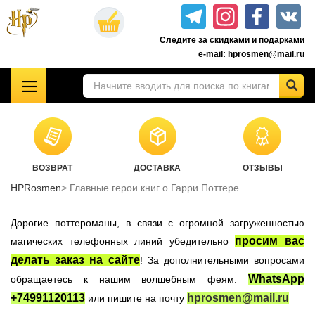
Перейти
к
Следите за скидками и подарками
основному
e-mail: hprosmen@mail.ru
содержанию
!!!УЦЕНКА!!!
Комплекты книг о Гарри Поттере
Акционные товары к комплекту 7 книг Росмэн
ВОЗВРАТ
ДОСТАВКА
ОТЗЫВЫ
Книги о Гарри Поттере РОСМЭН
HPRosmen
Главные герои книг о Гарри Поттере
Подарочные издания
Учебники Хогвартса
Дорогие поттероманы, в связи с огромной загруженностью
Гарри Поттер на английском
просим вас
магических телефонных линий убедительно
делать заказ на сайте
! За дополнительными вопросами
Настольные игры
WhatsApp
обращаетесь к нашим волшебным феям:
Атрибутика Гарри Поттер
+74991120113
hprosmen@mail.ru
или пишите на почту
Одежда Гарри Поттер