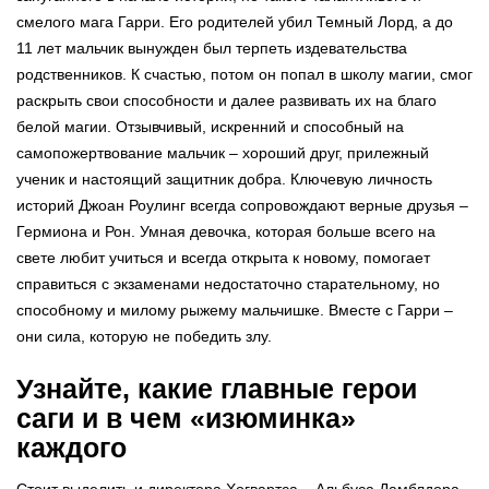
смелого мага Гарри. Его родителей убил Темный Лорд, а до
11 лет мальчик вынужден был терпеть издевательства
родственников. К счастью, потом он попал в школу магии, смог
раскрыть свои способности и далее развивать их на благо
белой магии. Отзывчивый, искренний и способный на
самопожертвование мальчик – хороший друг, прилежный
ученик и настоящий защитник добра. Ключевую личность
историй Джоан Роулинг всегда сопровождают верные друзья –
Гермиона и Рон. Умная девочка, которая больше всего на
свете любит учиться и всегда открыта к новому, помогает
справиться с экзаменами недостаточно старательному, но
способному и милому рыжему мальчишке. Вместе с Гарри –
они сила, которую не победить злу.
Узнайте, какие главные герои
саги и в чем «изюминка»
каждого
Стоит выделить и директора Хогвартса – Альбуса Дамблдора,