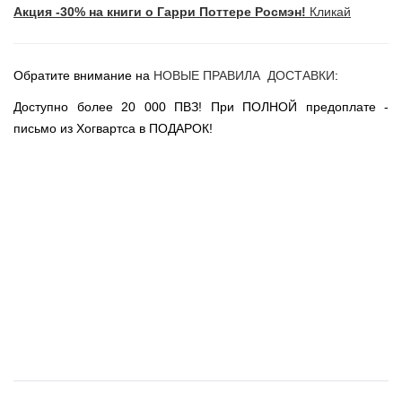
Акция -30% на книги о Гарри Поттере Росмэн!
Кликай
Новогодние игрушки
Сладости Jelly Belly
АКЦИИ САЙТА
Обратите внимание на
НОВЫЕ ПРАВИЛА ДОСТАВКИ
:
НОВИНКИ САЙТА
Доступно более 20 000 ПВЗ! При ПОЛНОЙ предоплате -
Властелин Колец
письмо из Хогвартса в ПОДАРОК!
Вселенная DC
Вселенная MARVEL
Звездные войны
Игра Престолов
Москва
СПб