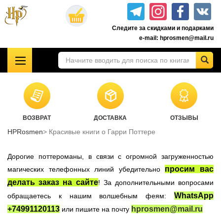
Перейти
к
Следите за скидками и подарками
основному
e-mail: hprosmen@mail.ru
содержанию
!!!УЦЕНКА!!!
Комплекты книг о Гарри Поттере
Акционные товары к комплекту 7 книг Росмэн
ВОЗВРАТ
ДОСТАВКА
ОТЗЫВЫ
Книги о Гарри Поттере РОСМЭН
HPRosmen
Красивые книги о Гарри Поттере
Подарочные издания
Учебники Хогвартса
Дорогие поттероманы, в связи с огромной загруженностью
Гарри Поттер на английском
просим вас
магических телефонных линий убедительно
делать заказ на сайте
! За дополнительными вопросами
Настольные игры
WhatsApp
обращаетесь к нашим волшебным феям:
Атрибутика Гарри Поттер
+74991120113
hprosmen@mail.ru
или пишите на почту
Одежда Гарри Поттер