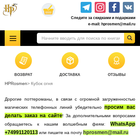
Перейти
к
Следите за скидками и подарками
основному
e-mail: hprosmen@mail.ru
содержанию
!!!УЦЕНКА!!!
Комплекты книг о Гарри Поттере
Акционные товары к комплекту 7 книг Росмэн
ВОЗВРАТ
ДОСТАВКА
ОТЗЫВЫ
Книги о Гарри Поттере РОСМЭН
HPRosmen
Кубок огня
Подарочные издания
Учебники Хогвартса
Дорогие поттероманы, в связи с огромной загруженностью
Гарри Поттер на английском
просим вас
магических телефонных линий убедительно
делать заказ на сайте
! За дополнительными вопросами
Настольные игры
WhatsApp
обращаетесь к нашим волшебным феям:
Атрибутика Гарри Поттер
+74991120113
hprosmen@mail.ru
или пишите на почту
Одежда Гарри Поттер