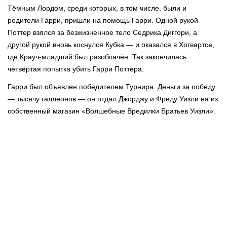
Тёмным Лордом, среди которых, в том числе, были и
родители Гарри, пришли на помощь Гарри. Одной рукой
Поттер взялся за безжизненное тело Седрика Диггори, а
другой рукой вновь коснулся Кубка — и оказался в Хогвартсе,
где Крауч-младший был разоблачён. Так закончилась
четвёртая попытка убить Гарри Поттера.
Гарри был объявлен победителем Турнира. Деньги за победу
— тысячу галлеонов — он отдал Джорджу и Фреду Уизли на их
собственный магазин «Волшебные Вредилки Братьев Уизли».