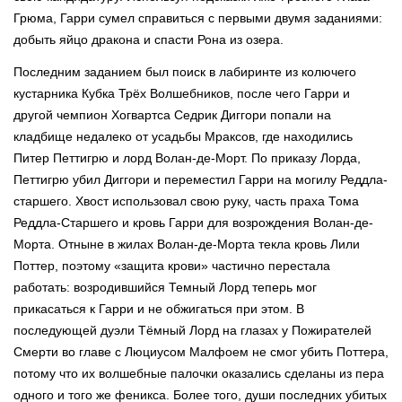
Грюма, Гарри сумел справиться с первыми двумя заданиями:
добыть яйцо дракона и спасти Рона из озера.
Последним заданием был поиск в лабиринте из колючего
кустарника Кубка Трёх Волшебников, после чего Гарри и
другой чемпион Хогвартса Седрик Диггори попали на
кладбище недалеко от усадьбы Мраксов, где находились
Питер Петтигрю и лорд Волан-де-Морт. По приказу Лорда,
Петтигрю убил Диггори и переместил Гарри на могилу Реддла-
старшего. Хвост использовал свою руку, часть праха Тома
Реддла-Старшего и кровь Гарри для возрождения Волан-де-
Морта. Отныне в жилах Волан-де-Морта текла кровь Лили
Поттер, поэтому «защита крови» частично перестала
работать: возродившийся Темный Лорд теперь мог
прикасаться к Гарри и не обжигаться при этом. В
последующей дуэли Тёмный Лорд на глазах у Пожирателей
Смерти во главе с Люциусом Малфоем не смог убить Поттера,
потому что их волшебные палочки оказались сделаны из пера
одного и того же феникса. Более того, души последних убитых