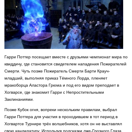
Гарри Поттер посещает вместе с друзьями чемпионат мира по
квиддичу, где становится свидетелем нападения Пожирателей
Смерти. Чуть позже Пожиратель Смерти Барти Крауч-
младший, выполняя приказ Тёмного Лорда, пленяет
мракоборца Аластора Грюма и под его видом преподает в
Хогварсе, где знакомит Гарри с Непростительными
Заклинаниями.
Позже Кубок огня, вопреки нескольким правилам, выбрал
Гарри Поттера для участия в проходившем в тот период в
Хогвартсе Турнире трёх волшебников, хотя он не выставлял
свою кандидатуру. Используя подсказки лже-Грозного Глаза