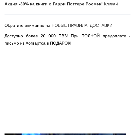
Акция -30% на книги о Гарри Поттере Росмэн!
Кликай
Новогодние игрушки
Сладости Jelly Belly
АКЦИИ САЙТА
Обратите внимание на
НОВЫЕ ПРАВИЛА ДОСТАВКИ
:
НОВИНКИ САЙТА
Доступно более 20 000 ПВЗ! При ПОЛНОЙ предоплате -
Властелин Колец
письмо из Хогвартса в ПОДАРОК!
Вселенная DC
Вселенная MARVEL
Звездные войны
Игра Престолов
Москва
СПб