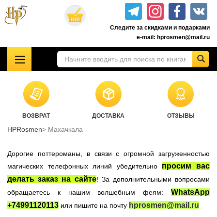
Перейти
к
Следите за скидками и подарками
основному
e-mail: hprosmen@mail.ru
содержанию
!!!УЦЕНКА!!!
Комплекты книг о Гарри Поттере
Акционные товары к комплекту 7 книг Росмэн
ВОЗВРАТ
ДОСТАВКА
ОТЗЫВЫ
Книги о Гарри Поттере РОСМЭН
HPRosmen
Махачкала
Подарочные издания
Учебники Хогвартса
Дорогие поттероманы, в связи с огромной загруженностью
Гарри Поттер на английском
просим вас
магических телефонных линий убедительно
делать заказ на сайте
! За дополнительными вопросами
Настольные игры
WhatsApp
обращаетесь к нашим волшебным феям:
Атрибутика Гарри Поттер
+74991120113
hprosmen@mail.ru
или пишите на почту
Одежда Гарри Поттер