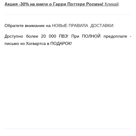
Акция -30% на книги о Гарри Поттере Росмэн!
Кликай
Новогодние игрушки
Сладости Jelly Belly
АКЦИИ САЙТА
Обратите внимание на
НОВЫЕ ПРАВИЛА ДОСТАВКИ
:
НОВИНКИ САЙТА
Доступно более 20 000 ПВЗ! При ПОЛНОЙ предоплате -
Властелин Колец
письмо из Хогвартса в ПОДАРОК!
Вселенная DC
Вселенная MARVEL
Звездные войны
Игра Престолов
Москва
СПб