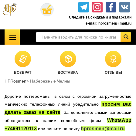
Перейти
к
Следите за скидками и подарками
основному
e-mail: hprosmen@mail.ru
содержанию
!!!УЦЕНКА!!!
Комплекты книг о Гарри Поттере
Акционные товары к комплекту 7 книг Росмэн
ВОЗВРАТ
ДОСТАВКА
ОТЗЫВЫ
Книги о Гарри Поттере РОСМЭН
HPRosmen
Набережные Челны
Подарочные издания
Учебники Хогвартса
Дорогие поттероманы, в связи с огромной загруженностью
Гарри Поттер на английском
просим вас
магических телефонных линий убедительно
делать заказ на сайте
! За дополнительными вопросами
Настольные игры
WhatsApp
обращаетесь к нашим волшебным феям:
Атрибутика Гарри Поттер
+74991120113
hprosmen@mail.ru
или пишите на почту
Одежда Гарри Поттер