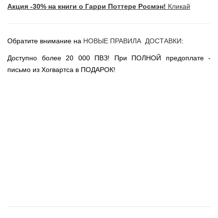
Акция -30% на книги о Гарри Поттере Росмэн!
Кликай
Новогодние игрушки
Сладости Jelly Belly
АКЦИИ САЙТА
Обратите внимание на
НОВЫЕ ПРАВИЛА ДОСТАВКИ
:
НОВИНКИ САЙТА
Доступно более 20 000 ПВЗ! При ПОЛНОЙ предоплате -
Властелин Колец
письмо из Хогвартса в ПОДАРОК!
Вселенная DC
Вселенная MARVEL
Звездные войны
Игра Престолов
Москва
СПб