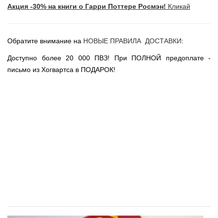
Акция -30% на книги о Гарри Поттере Росмэн!
Кликай
Новогодние игрушки
Сладости Jelly Belly
АКЦИИ САЙТА
Обратите внимание на
НОВЫЕ ПРАВИЛА ДОСТАВКИ
:
НОВИНКИ САЙТА
Доступно более 20 000 ПВЗ! При ПОЛНОЙ предоплате -
Властелин Колец
письмо из Хогвартса в ПОДАРОК!
Вселенная DC
Вселенная MARVEL
Звездные войны
Игра Престолов
Москва
СПб