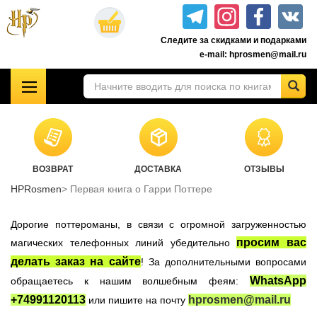
Перейти
к
Следите за скидками и подарками
основному
e-mail: hprosmen@mail.ru
содержанию
!!!УЦЕНКА!!!
Комплекты книг о Гарри Поттере
Акционные товары к комплекту 7 книг Росмэн
ВОЗВРАТ
ДОСТАВКА
ОТЗЫВЫ
Книги о Гарри Поттере РОСМЭН
HPRosmen
Первая книга о Гарри Поттере
Подарочные издания
Учебники Хогвартса
Дорогие поттероманы, в связи с огромной загруженностью
Гарри Поттер на английском
просим вас
магических телефонных линий убедительно
делать заказ на сайте
! За дополнительными вопросами
Настольные игры
WhatsApp
обращаетесь к нашим волшебным феям:
Атрибутика Гарри Поттер
+74991120113
hprosmen@mail.ru
или пишите на почту
Одежда Гарри Поттер