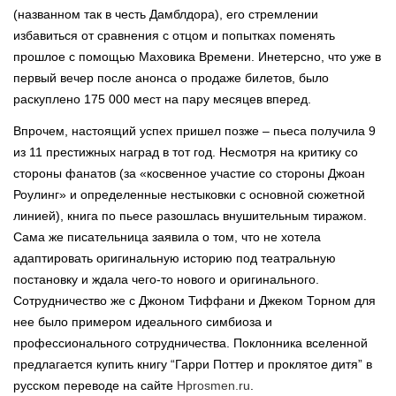
(названном так в честь Дамблдора), его стремлении
избавиться от сравнения с отцом и попытках поменять
прошлое с помощью Маховика Времени. Инетерсно, что уже в
первый вечер после анонса о продаже билетов, было
раскуплено 175 000 мест на пару месяцев вперед.
Впрочем, настоящий успех пришел позже – пьеса получила 9
из 11 престижных наград в тот год. Несмотря на критику со
стороны фанатов (за «косвенное участие со стороны Джоан
Роулинг» и определенные нестыковки с основной сюжетной
линией), книга по пьесе разошлась внушительным тиражом.
Сама же писательница заявила о том, что не хотела
адаптировать оригинальную историю под театральную
постановку и ждала чего-то нового и оригинального.
Сотрудничество же с Джоном Тиффани и Джеком Торном для
нее было примером идеального симбиоза и
профессионального сотрудничества. Поклонника вселенной
предлагается купить книгу “Гарри Поттер и проклятое дитя” в
русском переводе на сайте
Hprosmen.ru
.