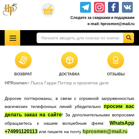
Перейти
к
Следите за скидками и подарками
основному
e-mail: hprosmen@mail.ru
содержанию
!!!УЦЕНКА!!!
Комплекты книг о Гарри Поттере
Акционные товары к комплекту 7 книг Росмэн
ВОЗВРАТ
ДОСТАВКА
ОТЗЫВЫ
Книги о Гарри Поттере РОСМЭН
HPRosmen
Пьеса Гарри Поттер и проклятое дитя
Подарочные издания
Учебники Хогвартса
Дорогие поттероманы, в связи с огромной загруженностью
Гарри Поттер на английском
просим вас
магических телефонных линий убедительно
делать заказ на сайте
! За дополнительными вопросами
Настольные игры
WhatsApp
обращаетесь к нашим волшебным феям:
Атрибутика Гарри Поттер
+74991120113
hprosmen@mail.ru
или пишите на почту
Одежда Гарри Поттер