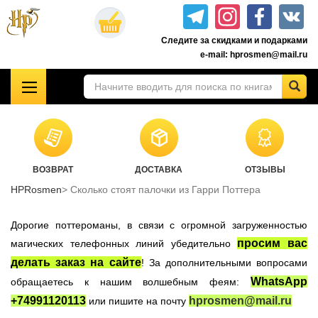
Перейти
к
Следите за скидками и подарками
основному
e-mail: hprosmen@mail.ru
содержанию
!!!УЦЕНКА!!!
Комплекты книг о Гарри Поттере
Акционные товары к комплекту 7 книг Росмэн
ВОЗВРАТ
ДОСТАВКА
ОТЗЫВЫ
Книги о Гарри Поттере РОСМЭН
HPRosmen
Сколько стоят палочки из Гарри Поттера
Подарочные издания
Учебники Хогвартса
Дорогие поттероманы, в связи с огромной загруженностью
Гарри Поттер на английском
просим вас
магических телефонных линий убедительно
делать заказ на сайте
! За дополнительными вопросами
Настольные игры
WhatsApp
обращаетесь к нашим волшебным феям:
Атрибутика Гарри Поттер
+74991120113
hprosmen@mail.ru
или пишите на почту
Одежда Гарри Поттер