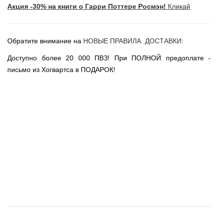
Акция -30% на книги о Гарри Поттере Росмэн!
Кликай
Новогодние игрушки
Сладости Jelly Belly
АКЦИИ САЙТА
Обратите внимание на
НОВЫЕ ПРАВИЛА ДОСТАВКИ
:
НОВИНКИ САЙТА
Доступно более 20 000 ПВЗ! При ПОЛНОЙ предоплате -
Властелин Колец
письмо из Хогвартса в ПОДАРОК!
Вселенная DC
Вселенная MARVEL
Звездные войны
Игра Престолов
Москва
СПб