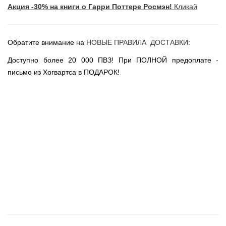
Акция -30% на книги о Гарри Поттере Росмэн!
Кликай
Новогодние игрушки
Сладости Jelly Belly
АКЦИИ САЙТА
Обратите внимание на
НОВЫЕ ПРАВИЛА ДОСТАВКИ
:
НОВИНКИ САЙТА
Доступно более 20 000 ПВЗ! При ПОЛНОЙ предоплате -
Властелин Колец
письмо из Хогвартса в ПОДАРОК!
Вселенная DC
Вселенная MARVEL
Звездные войны
Игра Престолов
Москва
СПб