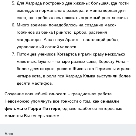
Для Хагрида построено две хижины: большая, где гости
выглядели нормального размера, и миниатюрная для
сцен, где требовалось показать огромный рост лесника.
Много времени понадобилось на создание масок
гоблинов из банка Гринготс, Добби, растения
мандрагоры. А вот паук Арагог – настоящий робот,
управляемый сотней человек.
Питомцев учеников Хогвартса играли сразу несколько
животных: Буклю – четыре разных совы, Коросту Рона –
более десяти крыс, рыжего Живоглота Гермионы играло
четыре кота, в роли пса Хагрида Клыка выступили более
десяти мастифов.
Создание волшебной киносаги – грандиозная работа.
Невозможно упомянуть все тонкости о том,
как снимали
фильмы о Гарри Поттере
, однако наиболее интересные
моменты Вы теперь знаете.
Блог