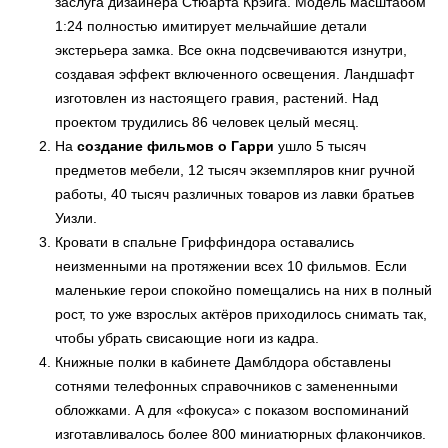
заслуга дизайнера Стюарта Крэйга. Модель масштабом
1:24 полностью имитирует мельчайшие детали
экстерьера замка. Все окна подсвечиваются изнутри,
создавая эффект включенного освещения. Ландшафт
изготовлен из настоящего гравия, растений. Над
проектом трудились 86 человек целый месяц.
На
создание фильмов о Гарри
ушло 5 тысяч
предметов мебели, 12 тысяч экземпляров книг ручной
работы, 40 тысяч различных товаров из лавки братьев
Уизли.
Кровати в спальне Гриффиндора оставались
неизменными на протяжении всех 10 фильмов. Если
маленькие герои спокойно помещались на них в полный
рост, то уже взрослых актёров приходилось снимать так,
чтобы убрать свисающие ноги из кадра.
Книжные полки в кабинете Дамблдора обставлены
сотнями телефонных справочников с замененными
обложками. А для «фокуса» с показом воспоминаний
изготавливалось более 800 миниатюрных флакончиков.