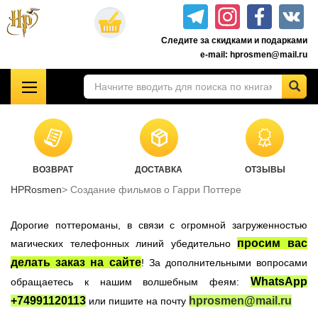
Перейти
к
Следите за скидками и подарками
основному
e-mail: hprosmen@mail.ru
содержанию
!!!УЦЕНКА!!!
Комплекты книг о Гарри Поттере
Акционные товары к комплекту 7 книг Росмэн
ВОЗВРАТ
ДОСТАВКА
ОТЗЫВЫ
Книги о Гарри Поттере РОСМЭН
HPRosmen
Создание фильмов о Гарри Поттере
Подарочные издания
Учебники Хогвартса
Дорогие поттероманы, в связи с огромной загруженностью
Гарри Поттер на английском
просим вас
магических телефонных линий убедительно
делать заказ на сайте
! За дополнительными вопросами
Настольные игры
WhatsApp
обращаетесь к нашим волшебным феям:
Атрибутика Гарри Поттер
+74991120113
hprosmen@mail.ru
или пишите на почту
Одежда Гарри Поттер