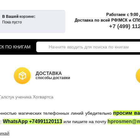
Работаем с 9:00 
В Вашей
корзине
:
Доставка по всей РФ!МСК и СП
Пока пусто
+7 (499) 11
К ПО КНИГАМ
екты книг о Гарри Поттере
ики Хогвартса
Гарри Поттер на английском
ДОСТАВКА
а Гарри Поттер
способы доставки
Новогодние игрушки
НКИ САЙТА
Властелин Колец
ные войны
Галстук ученика Хогвартса
Игра Престолов
просим ва
женностью магических телефонных линий убедительно
WhatsApp +74991120113
hprosmen@ma
:
или пишите на почту
икай