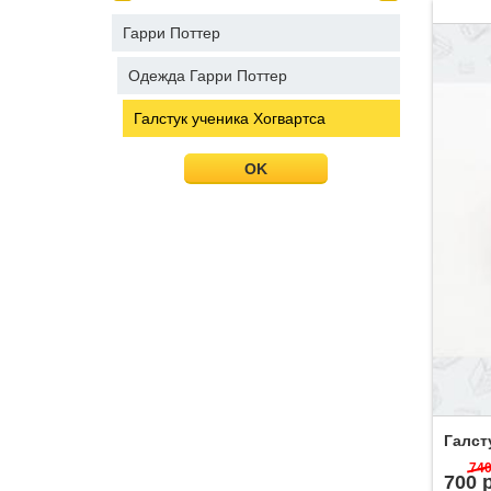
Гарри Поттер
Одежда Гарри Поттер
Галстук ученика Хогвартса
OK
Галст
74
700