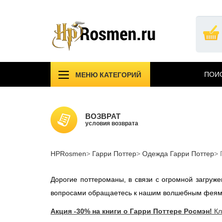
Перейти
к
основному
содержанию
ПОИС
МЕНЮ КАТЕГОРИЙ
!!!УЦЕНКА!!!
Компл
Подарочные издания
Учебн
ВОЗВРАТ
Атрибутика Гарри Поттер
условия возврата
Одежд
АКЦИИ САЙТА
НОВИ
HPRosmen
Вселенная MARVEL
Гарри Поттер
Одежда Гарри Поттер
Звезд
СПб
Дорогие поттероманы, в связи с огромной загру
вопросами обращаетесь к нашим волшебным феям
Акция -30% на книги о Гарри Поттере Росмэн!
Кл