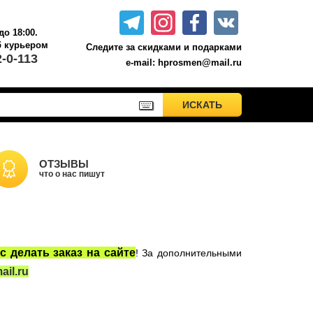
до 18:00.
б курьером.
Следите за скидками и подарками
2-0-113
e-mail: hprosmen@mail.ru
ПРИМЕНИТЬ
ИСКАТЬ
ИСКАТЬ
Акционные товары к комплекту 7 книг Росмэн
Книги о Гарри Поттере РОСМЭН
Настольные игры
ОТЗЫВЫ
что о нас пишут
Сладости Jelly Belly
Вселенная DC
Москва
с делать заказ на сайте
! За дополнительными
il.ru