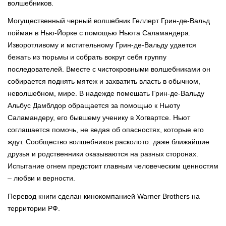
волшебников.
Могущественный черный волшебник Геллерт Грин-де-Вальд
пойман в Нью-Йорке с помощью Ньюта Саламандера.
Изворотливому и мстительному Грин-де-Вальду удается
бежать из тюрьмы и собрать вокруг себя группу
последователей. Вместе с чистокровными волшебниками он
собирается поднять мятеж и захватить власть в обычном,
неволшебном, мире. В надежде помешать Грин-де-Вальду
Альбус Дамблдор обращается за помощью к Ньюту
Саламандеру, его бывшему ученику в Хогвартсе. Ньют
соглашается помочь, не ведая об опасностях, которые его
ждут. Сообщество волшебников расколото: даже ближайшие
друзья и родственники оказываются на разных сторонах.
Испытание огнем предстоит главным человеческим ценностям
– любви и верности.
Перевод книги сделан кинокомпанией Warner Brothers на
территории РФ.