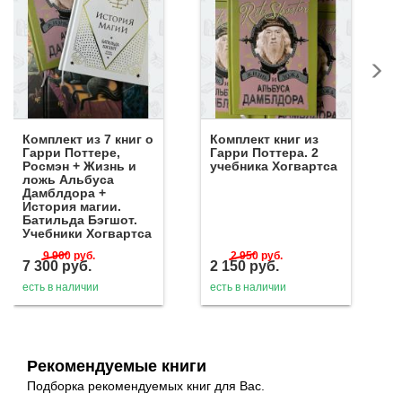
Комплект из 7 книг о
Комплект книг из
Гарри Поттере,
Гарри Поттера. 2
Росмэн + Жизнь и
учебника Хогвартса
ложь Альбуса
Дамблдора +
История магии.
Батильда Бэгшот.
Учебники Хогвартса
9 900
руб.
2 950
руб.
7 300
руб.
2 150
руб.
есть в наличии
есть в наличии
Рекомендуемые книги
Подборка рекомендуемых книг для Вас.