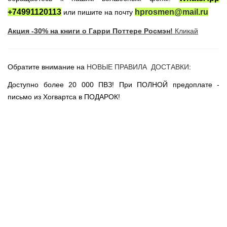
Новогодние игрушки
+74991120113
hprosmen@mail.ru
или пишите на почту
Сладости Jelly Belly
Акция -30% на книги о Гарри Поттере Росмэн!
Кликай
АКЦИИ САЙТА
НОВИНКИ САЙТА
Обратите внимание на
НОВЫЕ ПРАВИЛА ДОСТАВКИ
:
Властелин Колец
Вселенная DC
Доступно более 20 000 ПВЗ! При ПОЛНОЙ предоплате -
письмо из Хогвартса в ПОДАРОК!
Вселенная MARVEL
Звездные войны
Игра Престолов
Москва
СПб