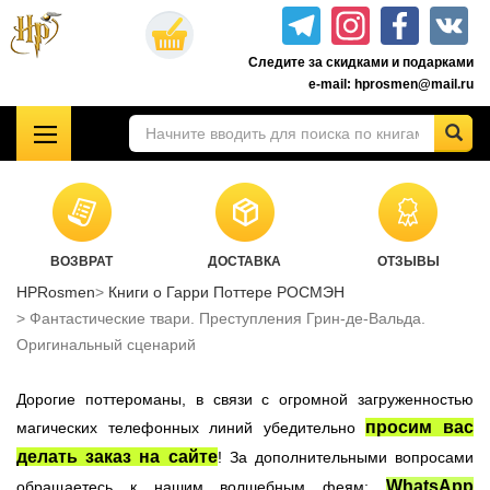
Перейти
к
Следите за скидками и подарками
основному
e-mail: hprosmen@mail.ru
содержанию
!!!УЦЕНКА!!!
Комплекты книг о Гарри Поттере
Акционные товары к комплекту 7 книг Росмэн
ВОЗВРАТ
ДОСТАВКА
ОТЗЫВЫ
Книги о Гарри Поттере РОСМЭН
HPRosmen
Книги о Гарри Поттере РОСМЭН
Подарочные издания
Фантастические твари. Преступления Грин-де-Вальда.
Учебники Хогвартса
Оригинальный сценарий
Гарри Поттер на английском
Дорогие поттероманы, в связи с огромной загруженностью
Настольные игры
просим вас
магических телефонных линий убедительно
Атрибутика Гарри Поттер
делать заказ на сайте
! За дополнительными вопросами
Одежда Гарри Поттер
WhatsApp
обращаетесь к нашим волшебным феям: