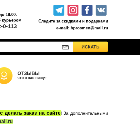
до 18:00.
б курьером.
Следите за скидками и подарками
2-0-113
e-mail: hprosmen@mail.ru
ПРИМЕНИТЬ
ИСКАТЬ
ИСКАТЬ
Акционные товары к комплекту 7 книг Росмэн
Книги о Гарри Поттере РОСМЭН
Настольные игры
ОТЗЫВЫ
что о нас пишут
Сладости Jelly Belly
Вселенная DC
Москва
с делать заказ на сайте
! За дополнительными
il.ru