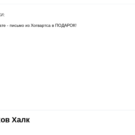
КИ
:
те - письмо из Хогвартса в ПОДАРОК!
ков Халк