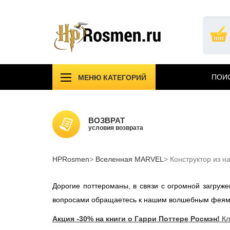
Перейти
к
основному
содержанию
ПОИС
МЕНЮ КАТЕГОРИЙ
!!!УЦЕНКА!!!
Компл
Подарочные издания
Учебн
ВОЗВРАТ
Атрибутика Гарри Поттер
условия возврата
Одежд
АКЦИИ САЙТА
НОВИ
HPRosmen
Вселенная MARVEL
Вселенная MARVEL
Конструктор из н
Звезд
СПб
Дорогие поттероманы, в связи с огромной загру
вопросами обращаетесь к нашим волшебным феям
Акция -30% на книги о Гарри Поттере Росмэн!
Кл