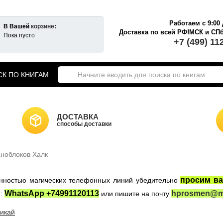
Работаем с 9:00 
В Вашей
корзине
:
Доставка по всей РФ!МСК и СП
Пока пусто
+7 (499) 11
К ПО КНИГАМ
екты книг о Гарри Поттере
ики Хогвартса
Гарри Поттер на английском
ДОСТАВКА
а Гарри Поттер
способы доставки
Новогодние игрушки
НКИ САЙТА
Властелин Колец
аноблоков Халк
ные войны
Игра Престолов
просим ва
женностью магических телефонных линий убедительно
WhatsApp +74991120113
hprosmen@ma
:
или пишите на почту
икай