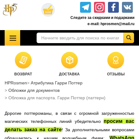
Перейти
к
Следите за скидками и подарками
основному
e-mail: hprosmen@mail.ru
содержанию
!!!УЦЕНКА!!!
Комплекты книг о Гарри Поттере
Акционные товары к комплекту 7 книг Росмэн
ВОЗВРАТ
ДОСТАВКА
ОТЗЫВЫ
Книги о Гарри Поттере РОСМЭН
HPRosmen
Атрибутика Гарри Поттер
Подарочные издания
Обложки для документов
Учебники Хогвартса
Обложка для паспорта. Гарри Поттер (паттерн)
Гарри Поттер на английском
Дорогие поттероманы, в связи с огромной загруженностью
Настольные игры
просим вас
магических телефонных линий убедительно
Атрибутика Гарри Поттер
делать заказ на сайте
! За дополнительными вопросами
Одежда Гарри Поттер
WhatsApp
обращаетесь к нашим волшебным феям: