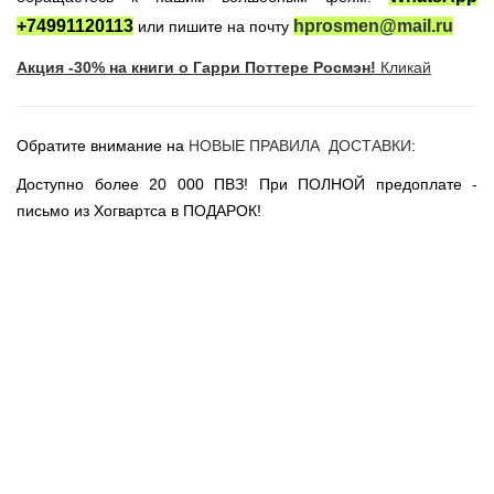
Новогодние игрушки
+74991120113
hprosmen@mail.ru
или пишите на почту
Сладости Jelly Belly
Акция -30% на книги о Гарри Поттере Росмэн!
Кликай
АКЦИИ САЙТА
НОВИНКИ САЙТА
Обратите внимание на
НОВЫЕ ПРАВИЛА ДОСТАВКИ
:
Властелин Колец
Вселенная DC
Доступно более 20 000 ПВЗ! При ПОЛНОЙ предоплате -
письмо из Хогвартса в ПОДАРОК!
Вселенная MARVEL
Звездные войны
Игра Престолов
Москва
СПб