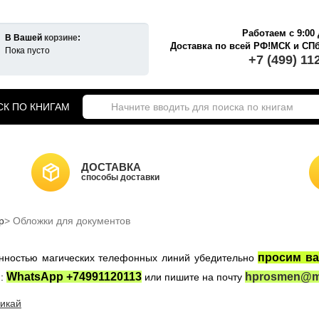
Работаем с 9:00 
В Вашей
корзине
:
Доставка по всей РФ!МСК и СП
Пока пусто
+7 (499) 11
К ПО КНИГАМ
екты книг о Гарри Поттере
ики Хогвартса
Гарри Поттер на английском
ДОСТАВКА
а Гарри Поттер
способы доставки
Новогодние игрушки
НКИ САЙТА
Властелин Колец
р
ные войны
Обложки для документов
Игра Престолов
просим ва
женностью магических телефонных линий убедительно
WhatsApp +74991120113
hprosmen@ma
:
или пишите на почту
икай