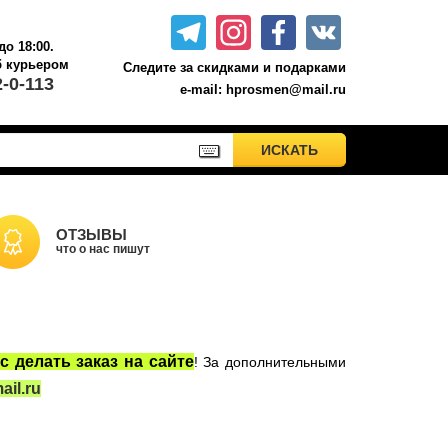
до 18:00.
б курьером.
Следите за скидками и подарками
2-0-113
e-mail: hprosmen@mail.ru
ПРИМЕНИТЬ
ИСКАТЬ
ИСКАТЬ
Акционные товары к комплекту 7 книг Росмэн
Книги о Гарри Поттере РОСМЭН
Настольные игры
ОТЗЫВЫ
что о нас пишут
Сладости Jelly Belly
Вселенная DC
Москва
с делать заказ на сайте
! За дополнительными
il.ru