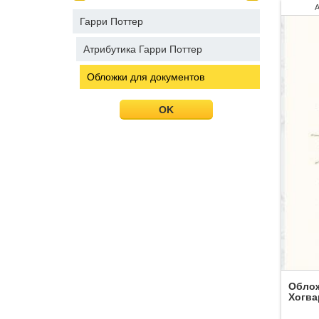
Гарри Поттер
Атрибутика Гарри Поттер
Обложки для документов
OK
Облож
Хогва