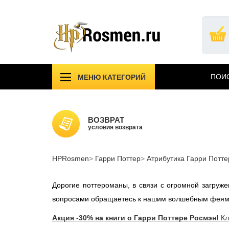
Перейти
к
основному
содержанию
ПОИС
МЕНЮ КАТЕГОРИЙ
!!!УЦЕНКА!!!
Компл
Подарочные издания
Учебн
ВОЗВРАТ
Атрибутика Гарри Поттер
условия возврата
Одежд
АКЦИИ САЙТА
НОВИ
HPRosmen
Вселенная MARVEL
Гарри Поттер
Атрибутика Гарри Потте
Звезд
СПб
Дорогие поттероманы, в связи с огромной загру
вопросами обращаетесь к нашим волшебным феям
Акция -30% на книги о Гарри Поттере Росмэн!
Кл