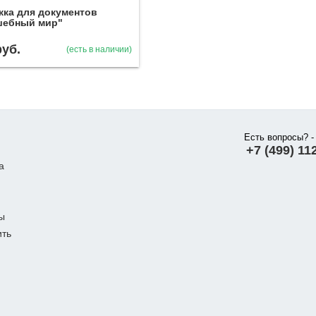
ка для документов
шебный мир"
руб.
(есть в наличии)
Есть вопросы? -
+7 (499) 11
а
ы
ить