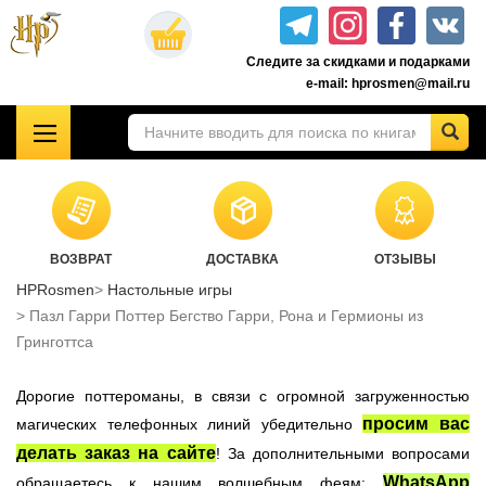
Перейти
к
Следите за скидками и подарками
основному
e-mail: hprosmen@mail.ru
содержанию
!!!УЦЕНКА!!!
Комплекты книг о Гарри Поттере
Акционные товары к комплекту 7 книг Росмэн
ВОЗВРАТ
ДОСТАВКА
ОТЗЫВЫ
Книги о Гарри Поттере РОСМЭН
HPRosmen
Настольные игры
Подарочные издания
Пазл Гарри Поттер Бегство Гарри, Рона и Гермионы из
Учебники Хогвартса
Гринготтса
Гарри Поттер на английском
Дорогие поттероманы, в связи с огромной загруженностью
Настольные игры
просим вас
магических телефонных линий убедительно
Атрибутика Гарри Поттер
делать заказ на сайте
! За дополнительными вопросами
Одежда Гарри Поттер
WhatsApp
обращаетесь к нашим волшебным феям: