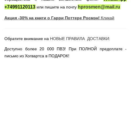
Новогодние игрушки
+74991120113
hprosmen@mail.ru
или пишите на почту
Сладости Jelly Belly
Акция -30% на книги о Гарри Поттере Росмэн!
Кликай
АКЦИИ САЙТА
НОВИНКИ САЙТА
Обратите внимание на
НОВЫЕ ПРАВИЛА ДОСТАВКИ
:
Властелин Колец
Вселенная DC
Доступно более 20 000 ПВЗ! При ПОЛНОЙ предоплате -
письмо из Хогвартса в ПОДАРОК!
Вселенная MARVEL
Звездные войны
Игра Престолов
Москва
СПб