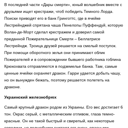
В последней части «Дары смерти», юный волшебник вместе с
друзьями ищет крестражи, чтоб победить Темного Лорда.
Поиски приводят его в банк Гринготтс, где в ячейке
Лестрейнджей спрятана чаша Пенелопы Пуффендуй, которую
Волан-де-Морт сделал крестражем и доверил самой
преданной Пожирательнице Смерти – Беллатрисе
Лестрейндж. Троица друзей решается на смелый поступок.
При помощи оборотного зелья они принимают облик
Пожирателей и в сопровождении бывшего работника гоблина
Крюкохвата отправляются в подземелье банка. Там, самые
ценные ячейки охраняет дракон. Гарри удается добыть чашу,
но он вынужден бежать, поэтому решается полететь на
драконе.
Украинский железнобрюх
Самый крупный дракон родом из Украины. Его вес достигает 6
тон. Окрас серый, с металлическим отливом, глаза темно-
красные. Он не такой быстрый и свирепый, как некоторые
сородичи, но волшебники считают его очень опасными,