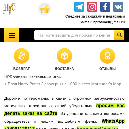
Перейти
к
Следите за скидками и подарками
основному
e-mail: hprosmen@mail.ru
содержанию
!!!УЦЕНКА!!!
Комплекты книг о Гарри Поттере
Акционные товары к комплекту 7 книг Росмэн
ВОЗВРАТ
ДОСТАВКА
ОТЗЫВЫ
Книги о Гарри Поттере РОСМЭН
HPRosmen
Настольные игры
Подарочные издания
Пазл Harry Potter Jigsaw puzzle 1000 pieces Marauder's Map
Учебники Хогвартса
Дорогие поттероманы, в связи с огромной загруженностью
Гарри Поттер на английском
просим вас
магических телефонных линий убедительно
Настольные игры
делать заказ на сайте
! За дополнительными вопросами
Атрибутика Гарри Поттер
WhatsApp
обращаетесь к нашим волшебным феям:
Одежда Гарри Поттер
+74991120113
hprosmen@mail.ru