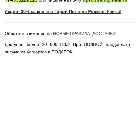
или пишите на почту
Новогодние игрушки
Акция -30% на книги о Гарри Поттере Росмэн!
Кликай
Сладости Jelly Belly
АКЦИИ САЙТА
НОВИНКИ САЙТА
Обратите внимание на
НОВЫЕ ПРАВИЛА ДОСТАВКИ
:
Властелин Колец
Доступно более 20 000 ПВЗ! При ПОЛНОЙ предоплате -
Вселенная DC
письмо из Хогвартса в ПОДАРОК!
Вселенная MARVEL
Звездные войны
Игра Престолов
Москва
СПб