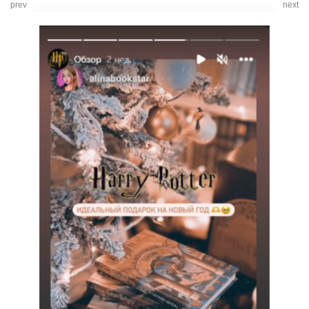
prev
next