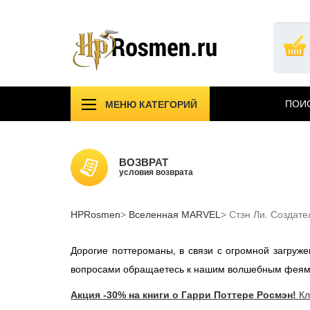
Перейти
к
основному
содержанию
ПОИС
МЕНЮ КАТЕГОРИЙ
!!!УЦЕНКА!!!
Компл
Подарочные издания
Учебн
ВОЗВРАТ
Атрибутика Гарри Поттер
условия возврата
Одежд
АКЦИИ САЙТА
НОВИ
HPRosmen
Вселенная MARVEL
Вселенная MARVEL
Стэн Ли. Создате
Звезд
СПб
Дорогие поттероманы, в связи с огромной загру
вопросами обращаетесь к нашим волшебным феям
Акция -30% на книги о Гарри Поттере Росмэн!
Кл