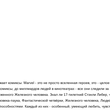
Возрастное ограничение: 16+
Вес: 0.711 кг
Формат: 138x212 мм
ожает комиксы. Marvel - это не просто вселенная героев, это - цел
комиксы, до миллиардов людей в кинотеатрах - все они следили за
енного Железного человека. Знал ли 17-тилетний Стэнли Либер, 
ловека-паука, Фантастической четвёрки, Железного человека, Люде
способностями. Каждый из них - особенный, умеющий любить, чувст