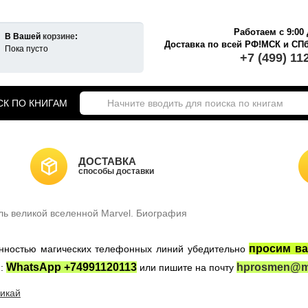
Работаем с 9:00 
В Вашей
корзине
:
Доставка по всей РФ!МСК и СП
Пока пусто
+7 (499) 11
К ПО КНИГАМ
екты книг о Гарри Поттере
ики Хогвартса
Гарри Поттер на английском
ДОСТАВКА
а Гарри Поттер
способы доставки
Новогодние игрушки
НКИ САЙТА
Властелин Колец
ль великой вселенной Marvel. Биография
ные войны
Игра Престолов
просим ва
женностью магических телефонных линий убедительно
WhatsApp +74991120113
hprosmen@ma
:
или пишите на почту
икай