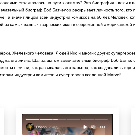
и злодеями сталкивалась на пути к олимпу? Эта биография - ключ 
амечательный биограф Боб Батчелор раскрывает личность того, кто 
el, а значит лицом всей индустрии комиксов на 60 лет. Человек, к
ой из самых важных творческих икон в современной американской ис
твёрки, Железного человека, Людей Икс и многих других супергерое
д на его жизнь. Шаг за шагом замечательный биограф Боб Батчело
енты в жизни, как развивалась его карьера, как создавались геро
ителям индустрии комиксов и супергероев вселенной Marvel!