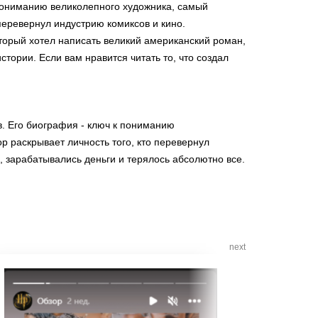
к пониманию великолепного художника, самый
перевернул индустрию комиксов и кино.
оторый хотел написать великий американский роман,
тории. Если вам нравится читать то, что создал
в. Его биография - ключ к пониманию
р раскрывает личность того, кто перевернул
и, зарабатывались деньги и терялось абсолютно все.
next