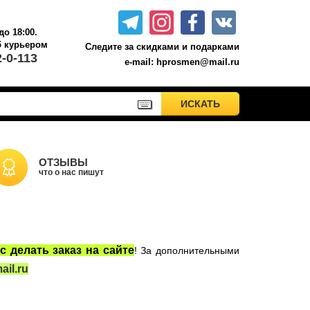
до 18:00.
б курьером.
Следите за скидками и подарками
2-0-113
e-mail: hprosmen@mail.ru
ПРИМЕНИТЬ
ИСКАТЬ
ИСКАТЬ
Акционные товары к комплекту 7 книг Росмэн
Книги о Гарри Поттере РОСМЭН
Настольные игры
ОТЗЫВЫ
что о нас пишут
Сладости Jelly Belly
Вселенная DC
Москва
с делать заказ на сайте
! За дополнительными
il.ru