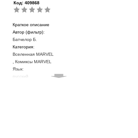
Код:
409868
Краткое описание
Автор (фильтр):
Батчелор Б.
Категория:
Вселенная MARVEL
Комиксы MARVEL
Язык:
русский
ISBN:
9785040887156
Издательство: БОМБОРА
Переплет: Твердый
Кол-во страниц: 416
Год издания: 2018