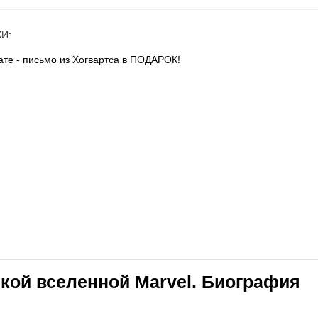
КИ
:
те - письмо из Хогвартса в ПОДАРОК!
икой вселенной Marvel. Биография