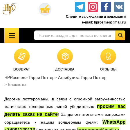
Перейти
к
Следите за скидками и подарками
основному
e-mail: hprosmen@mail.ru
содержанию
!!!УЦЕНКА!!!
Комплекты книг о Гарри Поттере
Акционные товары к комплекту 7 книг Росмэн
ВОЗВРАТ
ДОСТАВКА
ОТЗЫВЫ
Книги о Гарри Поттере РОСМЭН
HPRosmen
Гарри Поттер
Атрибутика Гарри Поттер
Подарочные издания
Блокноты
Учебники Хогвартса
Дорогие поттероманы, в связи с огромной загруженностью
Гарри Поттер на английском
просим вас
магических телефонных линий убедительно
Настольные игры
делать заказ на сайте
! За дополнительными вопросами
Атрибутика Гарри Поттер
WhatsApp
обращаетесь к нашим волшебным феям:
Одежда Гарри Поттер
+74991120113
hprosmen@mail.ru