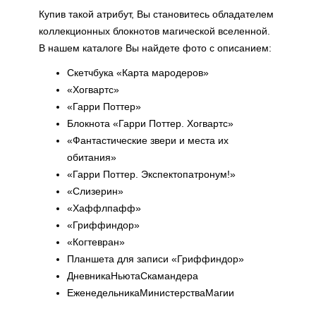
Купив такой атрибут, Вы становитесь обладателем
коллекционных блокнотов магической вселенной.
В нашем каталоге Вы найдете фото с описанием:
Скетчбука «Карта мародеров»
«Хогвартс»
«Гарри Поттер»
Блокнота «Гарри Поттер. Хогвартс»
«Фантастические звери и места их
обитания»
«Гарри Поттер. Экспектопатронум!»
«Слизерин»
«Хаффлпафф»
«Гриффиндор»
«Когтевран»
Планшета для записи «Гриффиндор»
ДневникаНьютаСкамандера
ЕженедельникаМинистерстваМагии