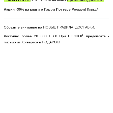
или пишите на почту
Новогодние игрушки
Акция -30% на книги о Гарри Поттере Росмэн!
Кликай
Сладости Jelly Belly
АКЦИИ САЙТА
НОВИНКИ САЙТА
Обратите внимание на
НОВЫЕ ПРАВИЛА ДОСТАВКИ
:
Властелин Колец
Доступно более 20 000 ПВЗ! При ПОЛНОЙ предоплате -
Вселенная DC
письмо из Хогвартса в ПОДАРОК!
Вселенная MARVEL
Звездные войны
Игра Престолов
Москва
СПб