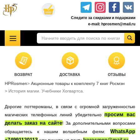
Перейти
к
Следите за скидками и подарками
основному
e-mail: hprosmen@mail.ru
содержанию
!!!УЦЕНКА!!!
Комплекты книг о Гарри Поттере
Акционные товары к комплекту 7 книг Росмэн
ВОЗВРАТ
ДОСТАВКА
ОТЗЫВЫ
Книги о Гарри Поттере РОСМЭН
HPRosmen
Акционные товары к комплекту 7 книг Росмэн
Подарочные издания
История магии. Учебники Хогвартса.
Учебники Хогвартса
Дорогие поттероманы, в связи с огромной загруженностью
Гарри Поттер на английском
просим вас
магических телефонных линий убедительно
Настольные игры
делать заказ на сайте
! За дополнительными вопросами
Атрибутика Гарри Поттер
WhatsApp
обращаетесь к нашим волшебным феям:
Одежда Гарри Поттер
+74991120113
hprosmen@mail.ru