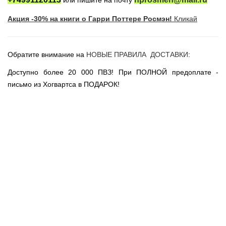
или пишите на почту
Новогодние игрушки
Акция -30% на книги о Гарри Поттере Росмэн!
Кликай
Сладости Jelly Belly
АКЦИИ САЙТА
НОВИНКИ САЙТА
Обратите внимание на
НОВЫЕ ПРАВИЛА ДОСТАВКИ
:
Властелин Колец
Доступно более 20 000 ПВЗ! При ПОЛНОЙ предоплате -
Вселенная DC
письмо из Хогвартса в ПОДАРОК!
Вселенная MARVEL
Звездные войны
Игра Престолов
Москва
СПб