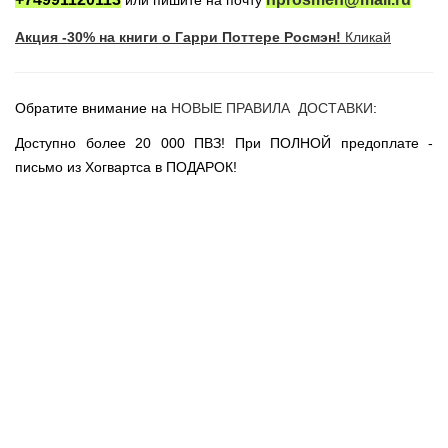
или пишите на почту
Новогодние игрушки
Акция -30% на книги о Гарри Поттере Росмэн!
Кликай
Сладости Jelly Belly
АКЦИИ САЙТА
НОВИНКИ САЙТА
Обратите внимание на
НОВЫЕ ПРАВИЛА ДОСТАВКИ
:
Властелин Колец
Доступно более 20 000 ПВЗ! При ПОЛНОЙ предоплате -
Вселенная DC
письмо из Хогвартса в ПОДАРОК!
Вселенная MARVEL
Звездные войны
Игра Престолов
Москва
СПб