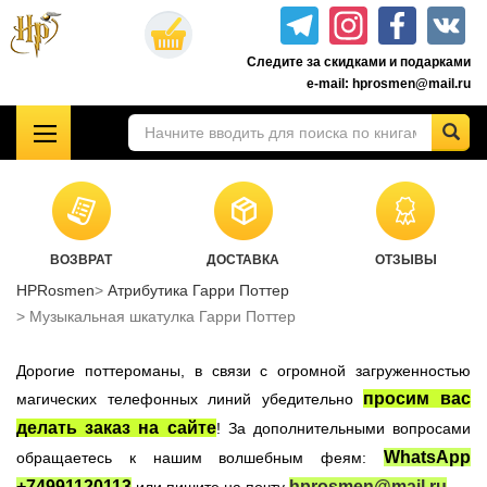
Перейти
к
Следите за скидками и подарками
основному
e-mail: hprosmen@mail.ru
содержанию
!!!УЦЕНКА!!!
Комплекты книг о Гарри Поттере
Акционные товары к комплекту 7 книг Росмэн
ВОЗВРАТ
ДОСТАВКА
ОТЗЫВЫ
Книги о Гарри Поттере РОСМЭН
HPRosmen
Атрибутика Гарри Поттер
Подарочные издания
Музыкальная шкатулка Гарри Поттер
Учебники Хогвартса
Дорогие поттероманы, в связи с огромной загруженностью
Гарри Поттер на английском
просим вас
магических телефонных линий убедительно
Настольные игры
делать заказ на сайте
! За дополнительными вопросами
Атрибутика Гарри Поттер
WhatsApp
обращаетесь к нашим волшебным феям:
Одежда Гарри Поттер
+74991120113
hprosmen@mail.ru