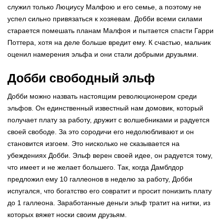
служил только Люциусу Малфою и его семье, а поэтому не
успел сильно привязаться к хозяевам. Добби всеми силами
старается помешать планам Малфоя и пытается спасти Гарри
Поттера, хотя на деле больше вредит ему. К счастью, мальчик
оценил намерения эльфа и они стали добрыми друзьями.
Добби свободный эльф
Добби можно назвать настоящим революционером среди
эльфов. Он единственный известный нам домовик, который
получает плату за работу, дружит с волшебниками и радуется
своей свободе. За это сородичи его недолюбливают и он
становится изгоем. Это нисколько не сказывается на
убеждениях Добби. Эльф верен своей идее, он радуется тому,
что имеет и не желает большего. Так, когда Дамблдор
предложил ему 10 галлеонов в неделю за работу, Добби
испугался, что богатство его совратит и просит понизить плату
до 1 галлеона. Заработанные деньги эльф тратит на нитки, из
которых вяжет носки своим друзьям.