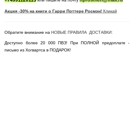
или пишите на почту
Новогодние игрушки
Акция -30% на книги о Гарри Поттере Росмэн!
Кликай
Сладости Jelly Belly
АКЦИИ САЙТА
НОВИНКИ САЙТА
Обратите внимание на
НОВЫЕ ПРАВИЛА ДОСТАВКИ
:
Властелин Колец
Доступно более 20 000 ПВЗ! При ПОЛНОЙ предоплате -
Вселенная DC
письмо из Хогвартса в ПОДАРОК!
Вселенная MARVEL
Звездные войны
Игра Престолов
Москва
СПб