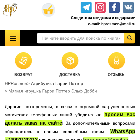
Перейти
к
Следите за скидками и подарками
основному
e-mail: hprosmen@mail.ru
содержанию
!!!УЦЕНКА!!!
Комплекты книг о Гарри Поттере
Акционные товары к комплекту 7 книг Росмэн
ВОЗВРАТ
ДОСТАВКА
ОТЗЫВЫ
Книги о Гарри Поттере РОСМЭН
HPRosmen
Атрибутика Гарри Поттер
Подарочные издания
Мягкая игрушка Гарри Поттер Эльф Добби
Учебники Хогвартса
Дорогие поттероманы, в связи с огромной загруженностью
Гарри Поттер на английском
просим вас
магических телефонных линий убедительно
Настольные игры
делать заказ на сайте
! За дополнительными вопросами
Атрибутика Гарри Поттер
WhatsApp
обращаетесь к нашим волшебным феям:
Одежда Гарри Поттер
+74991120113
hprosmen@mail.ru