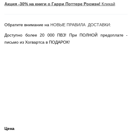
Акция -30% на книги о Гарри Поттере Росмэн!
Кликай
Новогодние игрушки
Сладости Jelly Belly
АКЦИИ САЙТА
Обратите внимание на
НОВЫЕ ПРАВИЛА ДОСТАВКИ
:
НОВИНКИ САЙТА
Доступно более 20 000 ПВЗ! При ПОЛНОЙ предоплате -
Властелин Колец
письмо из Хогвартса в ПОДАРОК!
Вселенная DC
Вселенная MARVEL
Звездные войны
Игра Престолов
Москва
СПб
Цена