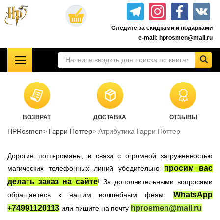
Перейти
к
Следите за скидками и подарками
основному
e-mail: hprosmen@mail.ru
содержанию
!!!УЦЕНКА!!!
Комплекты книг о Гарри Поттере
Акционные товары к комплекту 7 книг Росмэн
ВОЗВРАТ
ДОСТАВКА
ОТЗЫВЫ
Книги о Гарри Поттере РОСМЭН
HPRosmen
Гарри Поттер
Атрибутика Гарри Поттер
Подарочные издания
Учебники Хогвартса
Дорогие поттероманы, в связи с огромной загруженностью
Гарри Поттер на английском
просим вас
магических телефонных линий убедительно
делать заказ на сайте
! За дополнительными вопросами
Настольные игры
WhatsApp
обращаетесь к нашим волшебным феям:
Атрибутика Гарри Поттер
+74991120113
hprosmen@mail.ru
или пишите на почту
Одежда Гарри Поттер